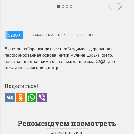
ХАРАКТЕРИСТИКИ
ОТЗЫВЫ
ОБЗОР
В состав набора входит все необходимое: деревянная
Летние Скидки
Раритеты Дим. 
перфорированная основа, нитки мулине Luca-s, фетр,
!! СКИДКА 20% ‼️ с 1 до 3 июня в
На сайте пополнение н
печатная цветная символьная схема и схема Saga, две
честь первого летнего дня
Dimensions американско
иглы для вышивания, фетр.
Чудетство...
Спешите купить...
ПОДРОБНЕЕ
ПОДРОБНЕЕ
Поделиться!
VK
Odnoklassniki
WhatsApp
Viber
Анастасия Туманова
Анастасия Туманова
1 июня 2024 11:29
22 мая 2024 13:01
Рекомендуем посмотреть
СРАВНИТЬ ВСЕ