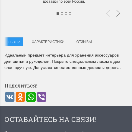
доставки по всей России.
ХАРАКТЕРИСТИКИ
ОТЗЫВЫ
ОБЗОР
Летние Скидки
Раритеты Дим. 
Идеальный предмет интерьера для хранения аксессуаров
!! СКИДКА 20% ‼️ с 1 до 3 июня в
На сайте пополнение н
для шитья и рукоделия. Покрыто специальным лаком в два
честь первого летнего дня
Dimensions американско
слоя вручную. Допускаются естественные дефекты дерева.
Чудетство...
Спешите купить...
ПОДРОБНЕЕ
ПОДРОБНЕЕ
Поделиться!
VK
Odnoklassniki
WhatsApp
Viber
Анастасия Туманова
Анастасия Туманова
1 июня 2024 11:29
22 мая 2024 13:01
ОСТАВАЙТЕСЬ НА СВЯЗИ!