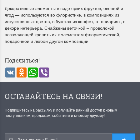
Декоративные элементы в виде ярких фруктов, овощей и
ягод — используются во флористике, в композициях из
искусственных цветов, в букетах из конфет, в топиариях, в
декоре интерьера. Снабжены веточкой – проволокой,
позволяющей крепить их к элементам флористической,
подарочной и любой другой композиции
Летние Скидки
Раритеты Дим. 
Поделиться!
!! СКИДКА 20% ‼️ с 1 до 3 июня в
На сайте пополнение н
VK
Odnoklassniki
WhatsApp
Viber
честь первого летнего дня
Dimensions американско
Чудетство...
Спешите купить...
ПОДРОБНЕЕ
ПОДРОБНЕЕ
ОСТАВАЙТЕСЬ НА СВЯЗИ!
Анастасия Туманова
Анастасия Туманова
1 июня 2024 11:29
22 мая 2024 13:01
Подпишитесь на рассылку и получайте ранний доступ к новым
поступлениям, продажам, событиям и многому другому!