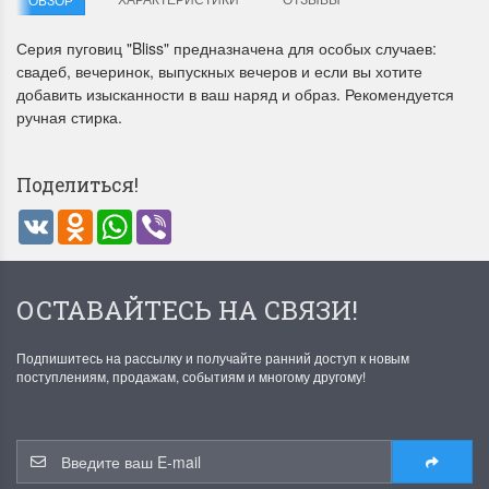
Серия пуговиц "Bliss" предназначена для особых случаев:
свадеб, вечеринок, выпускных вечеров и если вы хотите
добавить изысканности в ваш наряд и образ. Рекомендуется
ручная стирка.
Поделиться!
Летние Скидки
Раритеты Дим. 
VK
Odnoklassniki
WhatsApp
Viber
!! СКИДКА 20% ‼️ с 1 до 3 июня в
На сайте пополнение н
честь первого летнего дня
Dimensions американско
Чудетство...
Спешите купить...
ОСТАВАЙТЕСЬ НА СВЯЗИ!
ПОДРОБНЕЕ
ПОДРОБНЕЕ
Анастасия Туманова
Анастасия Туманова
Подпишитесь на рассылку и получайте ранний доступ к новым
поступлениям, продажам, событиям и многому другому!
1 июня 2024 11:29
22 мая 2024 13:01