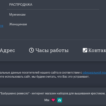
olar Bear and Cubs
на ферме
РАСПРОДАЖА
Белый медведь с
Хороший набор
едвежатами)
Мужчинам
Набор отличный, кр
схема, мягкие нитки
асивый набор
качества.
Женщинам
ате
ень красивый и раритетный сюжет,
Ларина Евгения
мплектация хорошая.
1 апреля 2026 14:53
рина Евгения
апреля 2026 14:55
Адрес
Часы работы
Конта
льные данные посетителей нашего сайта в соответствии с
официальной по
те использовать сайт, мы будем считать, что Вас это устраивает.
 "Бабушкино ремесло" - интернет магазин наборов для вышивания крестиком,
Мы