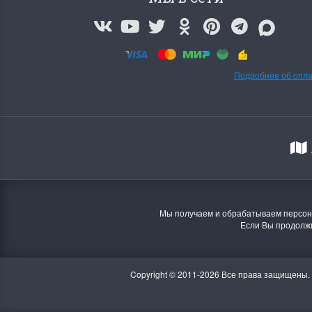
Swan (Ива-лебедь)
P
(
м
Хороший набор
Отличный набор, канва, нитки и схема, всё
Кр
в отличном состоянии.
Подробнее об опл
Оч
ко
Ларина Евгения
1 апреля 2026 14:55
Ла
1 
Мы получаем и обрабатываем персона
Если Вы продолжи
Copyright © 2011-2026 Все права защищены.