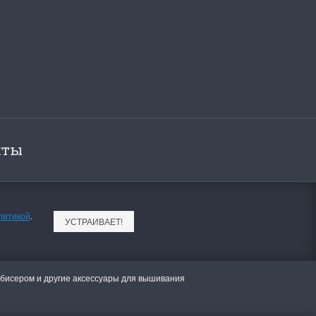
для хобби с мягкими
ручками
упная черно-белая
Хорошие ножницы
, канва хорошего
Удобные большие ножницы, мягкие ру
режут отлично!
Ларина Евгения
1 апреля 2026 14:53
кты
литикой
.
УСТРАИВАЕТ!
 бисером и другие аксессуары для вышивания