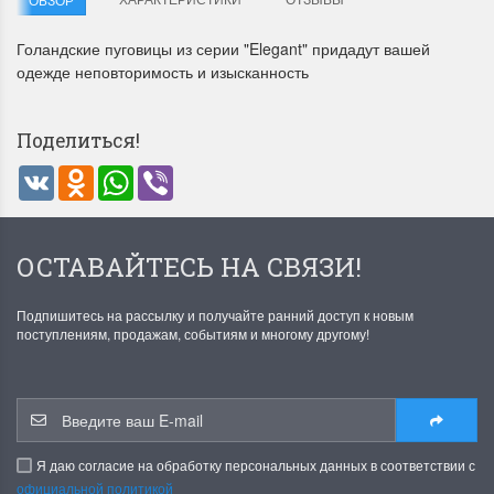
Голандские пуговицы из серии "Elegant" придадут вашей
одежде неповторимость и изысканность
Поделиться!
VK
Odnoklassniki
WhatsApp
Viber
Летние Скидки
Раритеты Дим. 
!! СКИДКА 20% ‼️ с 1 до 3 июня в
На сайте пополнение н
честь первого летнего дня
Dimensions американско
ОСТАВАЙТЕСЬ НА СВЯЗИ!
Чудетство...
Спешите купить...
ПОДРОБНЕЕ
ПОДРОБНЕЕ
Подпишитесь на рассылку и получайте ранний доступ к новым
поступлениям, продажам, событиям и многому другому!
Анастасия Туманова
Анастасия Туманова
1 июня 2024 11:29
22 мая 2024 13:01
Я даю согласие на обработку персональных данных в соответствии с
официальной политикой