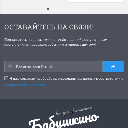
ОСТАВАЙТЕСЬ НА СВЯЗИ!
Подпишитесь на рассылку и получайте ранний доступ к новым
поступлениям, продажам, событиям и многому другому!
Я даю согласие на обработку персональных данных в соответствии с
официальной политикой
Б
а
б
у
ш
к
и
н
о
р
е
м
е
с
л
все для увлеченных