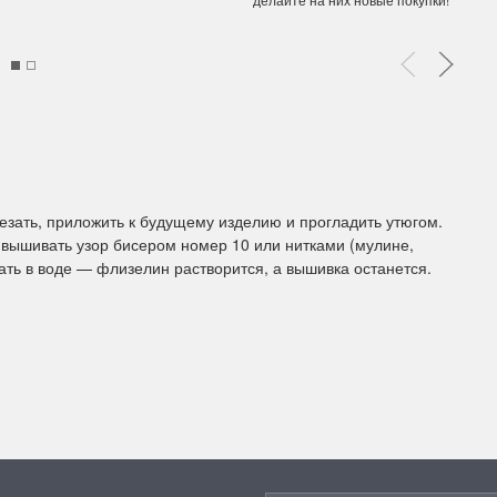
ы Дим. New!
Поступление нов
ополнение наборов Dimensions
На склад приехали новинки
й сборки. Спешите купить...
любимых "Чудесной иглы" и
ЕЕ
ПОДРОБНЕЕ
зать, приложить к будущему изделию и прогладить утюгом.
ия Туманова
Анастасия Туманова
 вышивать узор бисером номер 10 или нитками (мулине,
24 13:01
14 мая 2024 11:58
ать в воде — флизелин растворится, а вышивка останется.
imensions 13648USA
Permin 92-1