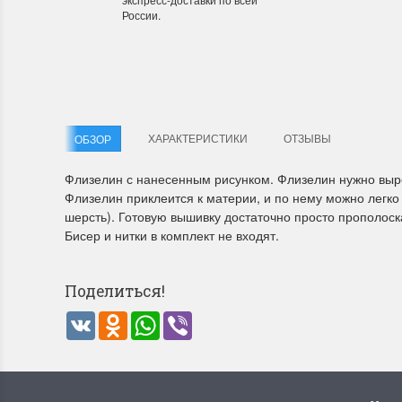
России.
Летние Скидки
Раритет
!! СКИДКА 20% ‼️ с 1 до 3 июня в честь
На сайте п
первого летнего дня Чудетство...
американско
ХАРАКТЕРИСТИКИ
ОТЗЫВЫ
ОБЗОР
ПОДРОБНЕЕ
ПОДРОБН
Флизелин с нанесенным рисунком. Флизелин нужно выре
Анастасия Туманова
Анастас
Флизелин приклеится к материи, и по нему можно легко
1 июня 2024 11:29
22 мая 20
шерсть). Готовую вышивку достаточно просто прополоск
Бисер и нитки в комплект не входят.
Поделиться!
VK
Odnoklassniki
WhatsApp
Viber
Dimensions 35231 Willow
D