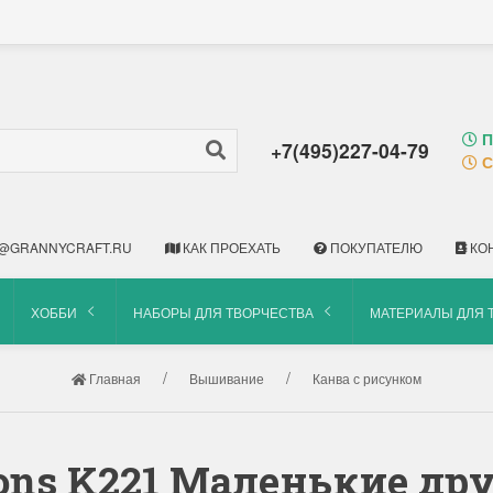
П
+7(495)227-04-79
С
@GRANNYCRAFT.RU
КАК ПРОЕХАТЬ
ПОКУПАТЕЛЮ
КО
ХОББИ
НАБОРЫ ДЛЯ ТВОРЧЕСТВА
МАТЕРИАЛЫ ДЛЯ 
Главная
Вышивание
Канва с рисунком
ns K221 Маленькие друз