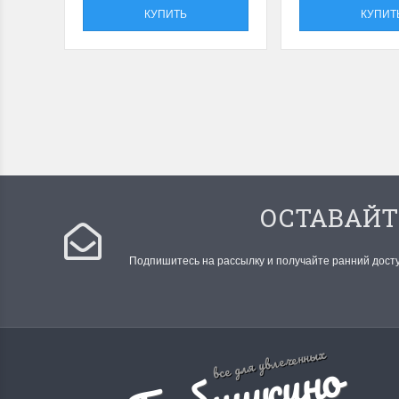
КУПИТЬ
КУПИТ
ОСТАВАЙТ
Подпишитесь на рассылку и получайте ранний дост
Б
а
б
у
ш
к
и
н
о
р
е
м
е
с
л
все для увлеченных