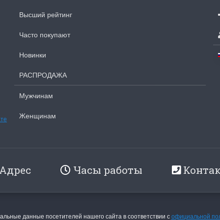
Высший рейтинг
ы Дим. New!
Поступление нов
Часто покупают
ополнение наборов Dimensions
На склад приехали новинки
Новинки
й сборки. Спешите купить...
любимых "Чудесной иглы" и
РАСПРОДАЖА
ЕЕ
ПОДРОБНЕЕ
Мужчинам
ия Туманова
Анастасия Туманова
24 13:01
14 мая 2024 11:58
Женщинам
ате
Адрес
Часы работы
Конта
imensions 13648USA
Permin 92-1
льные данные посетителей нашего сайта в соответствии с
официальной по