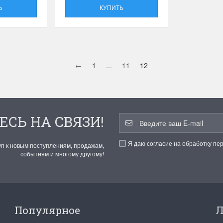
Ь
КУПИТЬ
←
1
...
11
12
ЕСЬ НА СВЯЗИ!
Я даю согласие на обработку пе
уп к новым поступлениям, продажам,
событиям и многому другому!
Популярное
Л