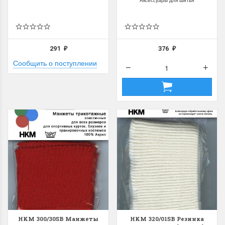
291
376
₽
₽
Сообщить о поступлении
HKM 300/30SB Манжеты
HKM 320/01SB Резинка