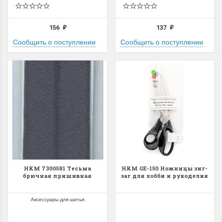
156
137
₽
₽
Сообщить о поступлении
Сообщить о поступлении
Летние Скидки
Раритеты Дим. 
!! СКИДКА 20% ‼️ с 1 до 3 июня в
На сайте пополнение н
честь первого летнего дня
Dimensions американско
Чудетство...
Спешите купить...
ПОДРОБНЕЕ
ПОДРОБНЕЕ
Анастасия Туманова
Анастасия Туманова
HKM 7300581 Тесьма
HKM GE-150 Ножницы зиг-
1 июня 2024 11:29
22 мая 2024 13:01
брючная пришивная
заг для хобби и рукоделия
Аксессуары для шитья