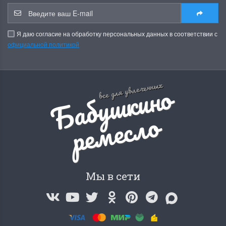
Я даю согласие на обработку персональных данных в соответствии с
официальной политикой
Б
а
б
у
ш
к
и
н
о
р
е
м
е
с
л
все для увлеченных
о
Мы в сети