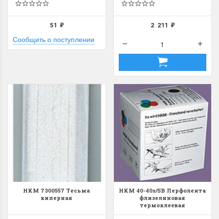
51
2 211
₽
₽
Сообщить о поступлении
Dimensions 35231
Dimensio
Willow Swan
13648USA 
(Ива-лебедь)
Bear and C
(Белый м
с
Хороший набор
медвежат
Отличный набор, канва,
нитки и схема, всё в
отличном состоянии.
Красивый на
Ларина Евгения
Очень красивый 
1 апреля 2026 14:55
раритетный сюж
комплектация хо
Ларина Евген
HKM 7300557 Тесьма
HKM 40-40s/SB Перфолента
1 апреля 2026 1
киперная
флизелиновая
термоклеевая