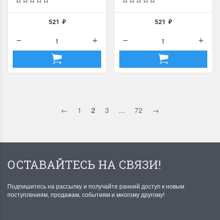
521
521
₽
₽
←
1
2
3
...
72
→
ОСТАВАЙТЕСЬ НА СВЯЗИ!
Подпишитесь на рассылку и получайте ранний доступ к новым
поступлениям, продажам, событиям и многому другому!