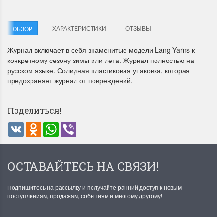
ХАРАКТЕРИСТИКИ
ОТЗЫВЫ
ОБЗОР
Журнал включает в себя знаменитые модели Lang Yarns к
конкретному сезону зимы или лета. Журнал полностью на
русском языке. Солидная пластиковая упаковка, которая
предохраняет журнал от повреждений.
Летние Скидки
Раритеты Дим. 
!! СКИДКА 20% ‼️ с 1 до 3 июня в
На сайте пополнение н
честь первого летнего дня
Dimensions американско
Поделиться!
Чудетство...
Спешите купить...
VK
Odnoklassniki
WhatsApp
Viber
ПОДРОБНЕЕ
ПОДРОБНЕЕ
Анастасия Туманова
Анастасия Туманова
ОСТАВАЙТЕСЬ НА СВЯЗИ!
1 июня 2024 11:29
22 мая 2024 13:01
Подпишитесь на рассылку и получайте ранний доступ к новым
поступлениям, продажам, событиям и многому другому!