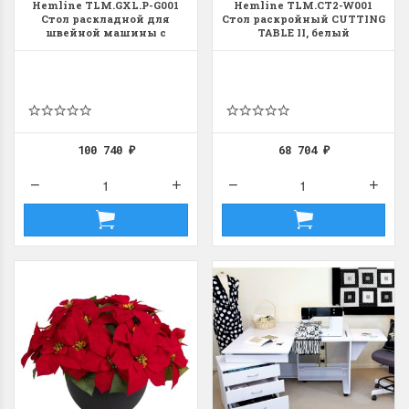
Hemline TLM.GXL.P-G001
Hemline TLM.CT2-W001
Стол раскладной для
Стол раскройный CUTTING
швейной машины с
TABLE II, белый
раскройным местом DUO,
серый дуб
100 740
68 704
₽
₽