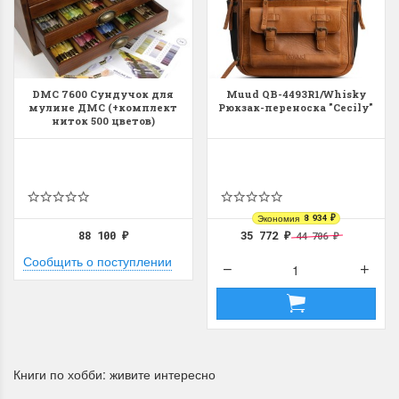
DMC 7600 Сундучок для
Muud QB-4493R1/Whisky
Dimensions 35231
Dimensio
мулине ДМС (+комплект
Рюкзак-переноска "Cecily"
ниток 500 цветов)
Willow Swan
13648USA 
(Ива-лебедь)
Bear and C
(Белый м
с
Хороший набор
медвежат
Отличный набор, канва,
Экономия
8 934
₽
нитки и схема, всё в
88 100
35 772
44 706
₽
₽
₽
отличном состоянии.
Сообщить о поступлении
Красивый на
Ларина Евгения
Очень красивый 
1 апреля 2026 14:55
раритетный сюж
комплектация хо
Ларина Евген
1 апреля 2026 1
Книги по хобби: живите интересно