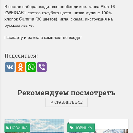
В состав набора входит все необходимое: канва Aida 16
ZWEIGART светло-голубого цвета, нитки мулине 100%
хлопок Gamma (36 цветов), игла, схема, инструкция на
русском языке.
Паспарту и рамка в комплект не входят
Летние Скидки
Раритеты Дим. 
Поделиться!
!! СКИДКА 20% ‼️ с 1 до 3 июня в
На сайте пополнение н
VK
Odnoklassniki
WhatsApp
Viber
честь первого летнего дня
Dimensions американско
Чудетство...
Спешите купить...
ПОДРОБНЕЕ
ПОДРОБНЕЕ
Рекомендуем посмотреть
Анастасия Туманова
Анастасия Туманова
СРАВНИТЬ ВСЕ
1 июня 2024 11:29
22 мая 2024 13:01
НОВИНКА
НОВИНКА