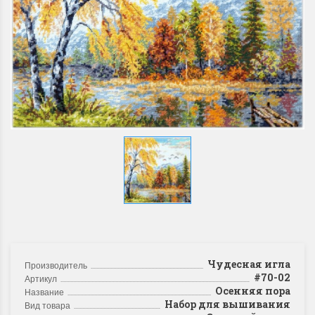
Чудесная игла
Производитель
#70-02
Артикул
Осенняя пора
Название
Набор для вышивания
Вид товара