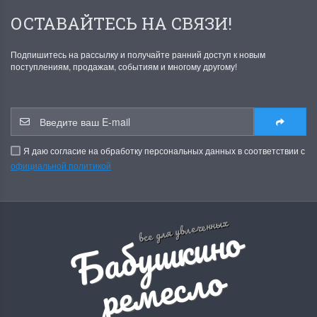
ОСТАВАЙТЕСЬ НА СВЯЗИ!
Подпишитесь на рассылку и получайте ранний доступ к новым
поступлениям, продажам, событиям и многому другому!
Я даю согласие на обработку персональных данных в соответствии с
официальной политикой
Б
а
б
у
ш
к
и
н
о
р
е
м
е
с
л
все для увлеченных
о