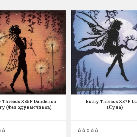
y Threads XE5P Dandelion
Bothy Threads XE7P Lu
iry (Фея одуванчиков)
(Луна)