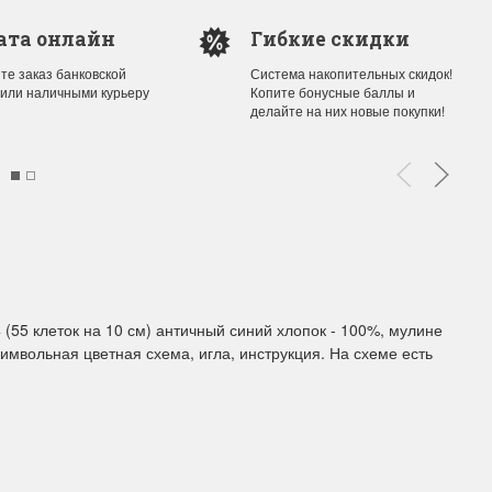
ата онлайн
Гибкие скидки
ы Дим. New!
Поступление нов
те заказ банковской
Система накопительных скидок!
 или наличными курьеру
Копите бонусные баллы и
ополнение наборов Dimensions
На склад приехали новинки
делайте на них новые покупки!
й сборки. Спешите купить...
любимых "Чудесной иглы" и
ЕЕ
ПОДРОБНЕЕ
ия Туманова
Анастасия Туманова
24 13:01
14 мая 2024 11:58
 (55 клеток на 10 см) античный синий хлопок - 100%, мулине
символьная цветная схема, игла, инструкция. На схеме есть
imensions 13648USA
Permin 92-1