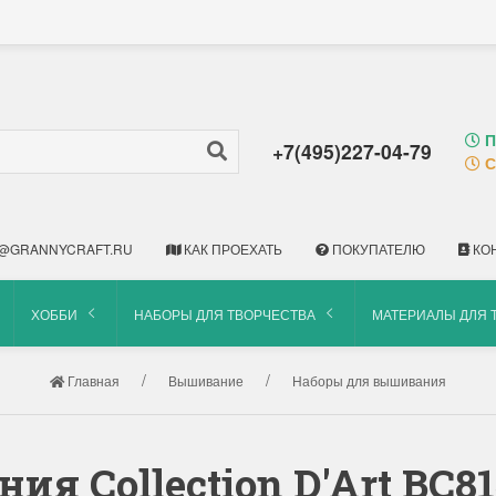
П
+7(495)227-04-79
С
@GRANNYCRAFT.RU
КАК ПРОЕХАТЬ
ПОКУПАТЕЛЮ
КО
ХОББИ
НАБОРЫ ДЛЯ ТВОРЧЕСТВА
МАТЕРИАЛЫ ДЛЯ 
Главная
Вышивание
Наборы для вышивания
ия Collection D'Art BC8