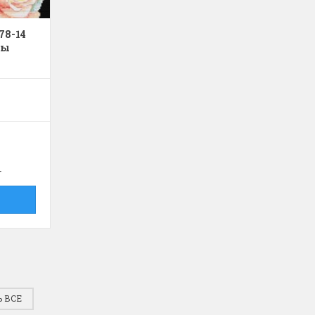
78-14
зы
 ВСЕ