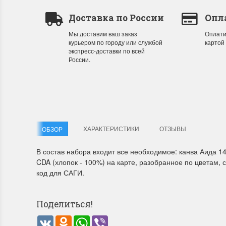
Доставка по России
Опл
Летние Скидки
Раритет
Мы доставим ваш заказ
Оплати
курьером по городу или службой
картой
!! СКИДКА 20% ‼️ с 1 до 3 июня в честь
На сайте п
экспресс-доставки по всей
России.
первого летнего дня Чудетство...
американско
ПОДРОБНЕЕ
ПОДРОБН
Анастасия Туманова
Анастас
1 июня 2024 11:29
22 мая 20
ХАРАКТЕРИСТИКИ
ОТЗЫВЫ
ОБЗОР
В состав набора входит все необходимое: канва Аида 14
CDA (хлопок - 100%) на карте, разобранное по цветам, 
код для САГИ.
Поделиться!
VK
Odnoklassniki
WhatsApp
Viber
Dimensions 35231 Willow
D