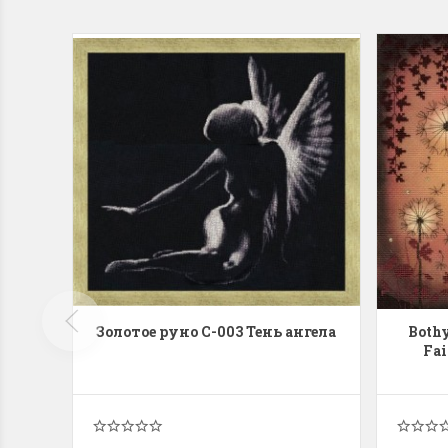
Золотое руно С-003 Тень ангела
Both
Fa