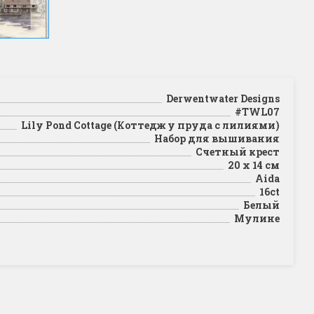
Derwentwater Designs
#TWL07
Lily Pond Cottage (Коттедж у пруда с лилиями)
Набор для вышивания
Счетный крест
20 х 14 см
Aida
16ct
Белый
Мулине