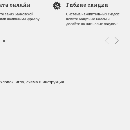
ата онлайн
Гибкие скидки
те заказ банковской
Система накопительных скидок!
ы Дим. New!
Поступление нов
 или наличными курьеру
Копите бонусные баллы и
делайте на них новые покупки!
ополнение наборов Dimensions
На склад приехали новинки
й сборки. Спешите купить...
любимых "Чудесной иглы" и
ЕЕ
ПОДРОБНЕЕ
ия Туманова
Анастасия Туманова
24 13:01
14 мая 2024 11:58
хлопок, игла, схема и инструкция
imensions 13648USA
Permin 92-1