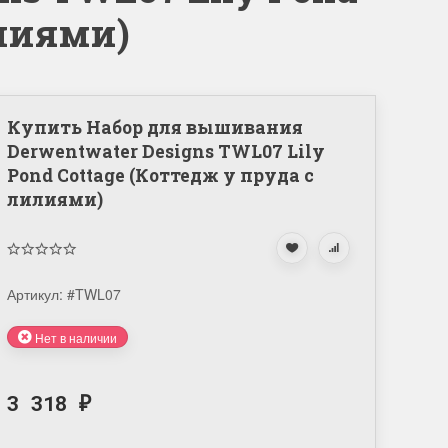
илиями)
Купить Набор для вышивания
Derwentwater Designs TWL07 Lily
Pond Cottage (Коттедж у пруда с
лилиями)
Артикул:
#TWL07
Нет в наличии
3 318
₽