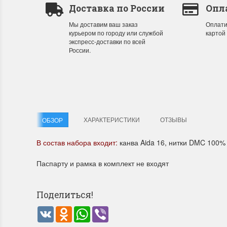
Доставка по России
Опл
Мы доставим ваш заказ
Оплати
Летние Скидки
Раритет
курьером по городу или службой
картой
экспресс-доставки по всей
!! СКИДКА 20% ‼️ с 1 до 3 июня в честь
На сайте п
России.
первого летнего дня Чудетство...
американско
ПОДРОБНЕЕ
ПОДРОБН
Анастасия Туманова
Анастас
1 июня 2024 11:29
22 мая 20
ХАРАКТЕРИСТИКИ
ОТЗЫВЫ
ОБЗОР
В состав набора входит:
канва Aida 16, нитки DMC 100% 
Паспарту и рамка в комплект не входят
Поделиться!
VK
Odnoklassniki
WhatsApp
Viber
Dimensions 35231 Willow
D