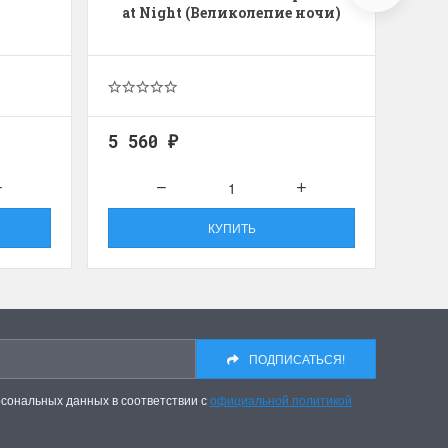
at Night (Великолепие ночи)
F
5 560
9 9
₽
КУПИТЬ
ПОДПИСАТЬСЯ!
рсональных данных в соответствии с
официальной политикой