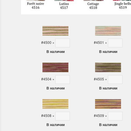
Swan (Ива-лебедь)
P
(
м
Хороший набор
Отличный набор, канва, нитки и схема, всё
Кр
в отличном состоянии.
Оч
ко
Ларина Евгения
#4500
×
#4501
×
1 апреля 2026 14:55
Ла
В наличии
В наличии
1 
#4504
×
#4505
×
В наличии
В наличии
#4508
×
#4509
×
В наличии
В наличии