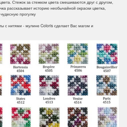
вета. Стежок за стежком цвета смешиваются друг с другом,
чка рассказывает историю необычайной окраски цветка,
 чудесную прогулку
ы Дим. New!
Поступление нов
 с нитями - мулине Coloris сделает Вас магом и
ополнение наборов Dimensions
На склад приехали новинки
й сборки. Спешите купить...
любимых "Чудесной иглы" и
ЕЕ
ПОДРОБНЕЕ
ия Туманова
Анастасия Туманова
24 13:01
14 мая 2024 11:58
imensions 13648USA
Permin 92-1