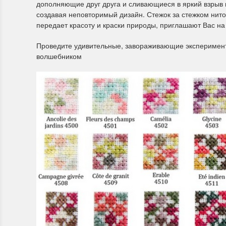
дополняющие друг друга и сливающиеся в яркий взрыв ц
создавая неповторимый дизайн. Стежок за стежком нито
передает красоту и краски природы, приглашают Вас на
Летние Скидки
Раритет
Проведите удивительные, завораживающие эксперименты
!! СКИДКА 20% ‼️ с 1 до 3 июня в честь
На сайте п
волшебником
первого летнего дня Чудетство...
американско
ПОДРОБНЕЕ
ПОДРОБН
Анастасия Туманова
Анастас
1 июня 2024 11:29
22 мая 20
Dimensions 35231 Willow
D