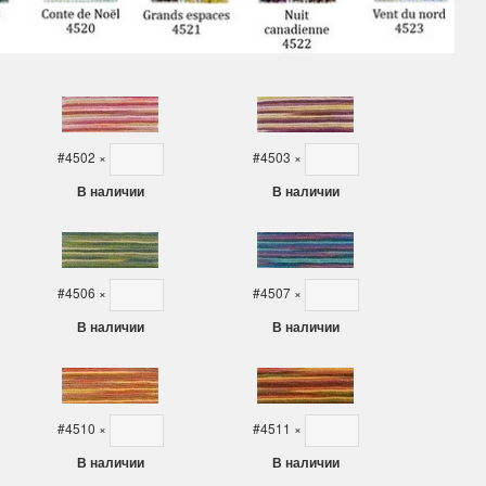
olar Bear and Cubs
на ферме
Белый медведь с
Хороший набор
едвежатами)
Набор отличный, кр
схема, мягкие нитки
асивый набор
качества.
ень красивый и раритетный сюжет,
Ларина Евгения
мплектация хорошая.
#4502
×
#4503
×
1 апреля 2026 14:53
рина Евгения
В наличии
В наличии
апреля 2026 14:55
#4506
×
#4507
×
В наличии
В наличии
#4510
×
#4511
×
В наличии
В наличии