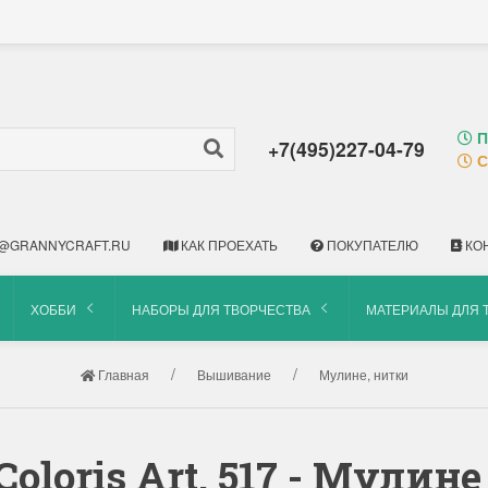
П
+7(495)227-04-79
С
@GRANNYCRAFT.RU
КАК ПРОЕХАТЬ
ПОКУПАТЕЛЮ
КО
ХОББИ
НАБОРЫ ДЛЯ ТВОРЧЕСТВА
МАТЕРИАЛЫ ДЛЯ 
Главная
Вышивание
Мулине, нитки
oloris Art. 517 - Мули