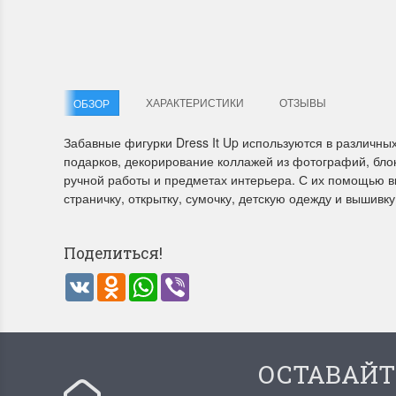
Летние Скидки
Раритет
!! СКИДКА 20% ‼️ с 1 до 3 июня в честь
На сайте п
ХАРАКТЕРИСТИКИ
ОТЗЫВЫ
ОБЗОР
первого летнего дня Чудетство...
американско
ПОДРОБНЕЕ
ПОДРОБН
Забавные фигурки Dress It Up используются в различных
подарков, декорирование коллажей из фотографий, блокн
Анастасия Туманова
Анастас
ручной работы и предметах интерьера. С их помощью вы
страничку, открытку, сумочку, детскую одежду и вышивк
1 июня 2024 11:29
22 мая 20
Поделиться!
VK
Odnoklassniki
WhatsApp
Viber
ОСТАВАЙТ
Dimensions 35231 Willow
D