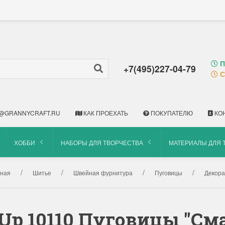
П
+7(495)227-04-79
С
@GRANNYCRAFT.RU
КАК ПРОЕХАТЬ
ПОКУПАТЕЛЮ
КО
ХОББИ
НАБОРЫ ДЛЯ ТВОРЧЕСТВА
МАТЕРИАЛЫ ДЛЯ 
вная
Шитье
Швейная фурнитура
Пуговицы
Декор
t Up 10110 Пуговицы "С