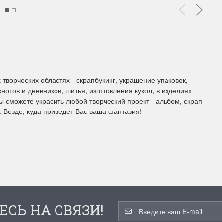
ы Дим. New!
Поступление нов
ополнение наборов Dimensions
На склад приехали новинки
й сборки. Спешите купить...
любимых "Чудесной иглы" и
ЕЕ
ПОДРОБНЕЕ
 творческих областях - скрапбукинг, украшение упаковок,
отов и дневников, шитья, изготовления кукол, в изделиях
ия Туманова
Анастасия Туманова
 сможете украсить любой творческий проект - альбом, скрап-
у. Везде, куда приведет Вас ваша фантазия!
24 13:01
14 мая 2024 11:58
ЕСЬ НА СВЯЗИ!
imensions 13648USA
Permin 92-1