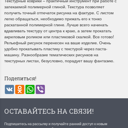
Текстурные коврики – практичный инструмент при работе с
запекаемой полимерной глиной. Текстура позволяет
получить точный отпечаток рисунка на фактуре. С листом
легко обращаться, необходимо прижать его к тонко
раскатанной полимерной глине. Лучше всего начинать
вдавливать текстуру от центра к краю, а затем прокатать
акриловым роликом или пластиковой скалкой. Все готово!
Рельефный рисунок перенесен на ваше изделие. Очень
Летние Скидки
Раритеты Дим. 
удобно прокатывать пластику с текстурой через паста-
машину. Разнообразие тематических рисунков на
!! СКИДКА 20% ‼️ с 1 до 3 июня в
На сайте пополнение н
текстурных листах, безусловно, порадует вашу фантазию.
честь первого летнего дня
Dimensions американско
Чудетство...
Спешите купить...
Поделиться!
ПОДРОБНЕЕ
ПОДРОБНЕЕ
VK
Odnoklassniki
WhatsApp
Viber
Анастасия Туманова
Анастасия Туманова
1 июня 2024 11:29
22 мая 2024 13:01
ОСТАВАЙТЕСЬ НА СВЯЗИ!
Подпишитесь на рассылку и получайте ранний доступ к новым