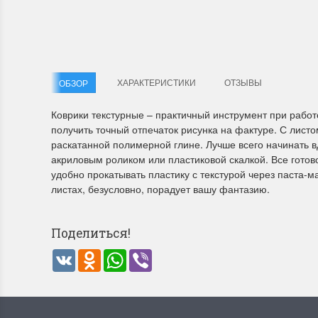
Летние Скидки
Раритет
!! СКИДКА 20% ‼️ с 1 до 3 июня в честь
На сайте п
ХАРАКТЕРИСТИКИ
ОТЗЫВЫ
ОБЗОР
первого летнего дня Чудетство...
американско
ПОДРОБНЕЕ
ПОДРОБН
Коврики текстурные – практичный инструмент при работ
получить точный отпечаток рисунка на фактуре. С листо
Анастасия Туманова
Анастас
раскатанной полимерной глине. Лучше всего начинать вд
акриловым роликом или пластиковой скалкой. Все гото
1 июня 2024 11:29
22 мая 20
удобно прокатывать пластику с текстурой через паста-
листах, безусловно, порадует вашу фантазию.
Поделиться!
VK
Odnoklassniki
WhatsApp
Viber
Dimensions 35231 Willow
D