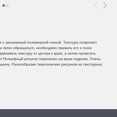
ы Дим. New!
Поступление нов
ополнение наборов Dimensions
На склад приехали новинки
й сборки. Спешите купить...
любимых "Чудесной иглы" и
ЕЕ
ПОДРОБНЕЕ
е с запекаемой полимерной глиной. Текстура позволяет
м легко обращаться, необходимо прижать его к тонко
ия Туманова
Анастасия Туманова
авливать текстуру от центра к краю, а затем прокатать
во! Рельефный рисунок перенесен на ваше изделие. Очень
24 13:01
14 мая 2024 11:58
машину. Разнообразие тематических рисунков на текстурных
imensions 13648USA
Permin 92-1