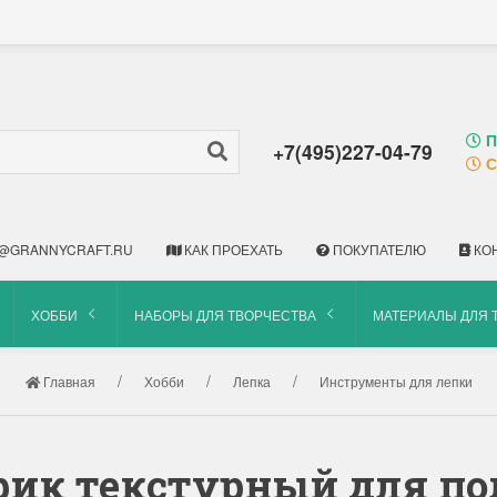
П
+7(495)227-04-79
С
@GRANNYCRAFT.RU
КАК ПРОЕХАТЬ
ПОКУПАТЕЛЮ
КО
ХОББИ
НАБОРЫ ДЛЯ ТВОРЧЕСТВА
МАТЕРИАЛЫ ДЛЯ 
Главная
Хобби
Лепка
Инструменты для лепки
врик текстурный для 