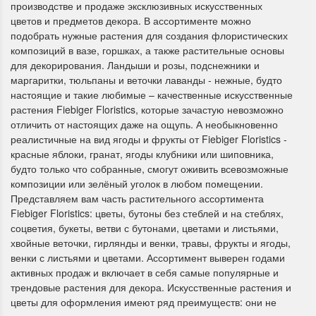
производстве и продаже эксклюзивных искусственных
цветов и предметов декора. В ассортименте можно
подобрать нужные растения для создания флористических
композиций в вазе, горшках, а также растительные основы
для декорирования. Ландыши и розы, подснежники и
маргаритки, тюльпаны и веточки лаванды - нежные, будто
настоящие и такие любимые – качественные искусственные
растения Fiebiger Floristics, которые зачастую невозможно
Летние Скидки
Раритеты Дим. 
отличить от настоящих даже на ощупь. А необыкновенно
реалистичные на вид ягоды и фрукты от Fiebiger Floristics -
!! СКИДКА 20% ‼️ с 1 до 3 июня в
На сайте пополнение н
красные яблоки, гранат, ягоды клубники или шиповника,
честь первого летнего дня
Dimensions американско
будто только что собранные, смогут оживить всевозможные
Чудетство...
Спешите купить...
композиции или зелёный уголок в любом помещении.
Представляем вам часть растительного ассортимента
ПОДРОБНЕЕ
ПОДРОБНЕЕ
Fiebiger Floristics: цветы, бутоны без стеблей и на стеблях,
соцветия, букеты, ветви с бутонами, цветами и листьями,
Анастасия Туманова
Анастасия Туманова
хвойные веточки, гирлянды и венки, травы, фрукты и ягоды,
1 июня 2024 11:29
22 мая 2024 13:01
венки с листьями и цветами. Ассортимент выверен годами
активных продаж и включает в себя самые популярные и
трендовые растения для декора. Искусственные растения и
цветы для оформления имеют ряд преимуществ: они не