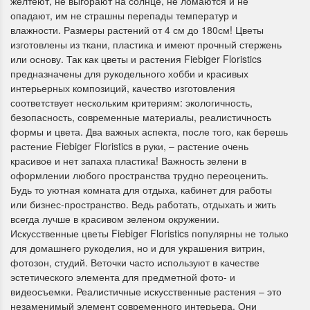
желтеют, не выгорают на солнце, не ломаются и не
опадают, им не страшны перепады температур и
влажности. Размеры растений от 4 см до 180см! Цветы
изготовлены из ткани, пластика и имеют прочный стержень
или основу. Так как цветы и растения Fiebiger Floristics
предназначены для рукодельного хобби и красивых
Dimensions 35231
Dimensio
интерьерных композиций, качество изготовления
Willow Swan
13648USA 
соответствует нескольким критериям: экологичность,
(Ива-лебедь)
Bear and C
безопасность, современные материалы, реалистичность
(Белый м
формы и цвета. Два важных аспекта, после того, как берешь
растение Fiebiger Floristics в руки, – растение очень
с
Хороший набор
красивое и нет запаха пластика! Важность зелени в
медвежат
Отличный набор, канва,
оформлении любого пространства трудно переоценить.
нитки и схема, всё в
Будь то уютная комната для отдыха, кабинет для работы
отличном состоянии.
или бизнес-пространство. Ведь работать, отдыхать и жить
Красивый на
Ларина Евгения
всегда лучше в красивом зеленом окружении.
Очень красивый 
1 апреля 2026 14:55
раритетный сюж
Искусственные цветы Fiebiger Floristics популярны не только
комплектация хо
для домашнего рукоделия, но и для украшения витрин,
Ларина Евген
фотозон, студий. Веточки часто используют в качестве
1 апреля 2026 1
эстетического элемента для предметной фото- и
видеосъемки. Реалистичные искусственные растения – это
незаменимый элемент современного интерьера. Они