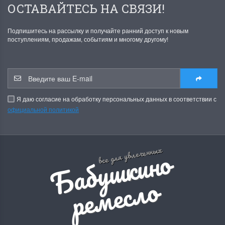
ОСТАВАЙТЕСЬ НА СВЯЗИ!
Подпишитесь на рассылку и получайте ранний доступ к новым
поступлениям, продажам, событиям и многому другому!
Я даю согласие на обработку персональных данных в соответствии с
официальной политикой
Б
а
б
у
ш
к
и
н
о
р
е
м
е
с
л
все для увлеченных
о