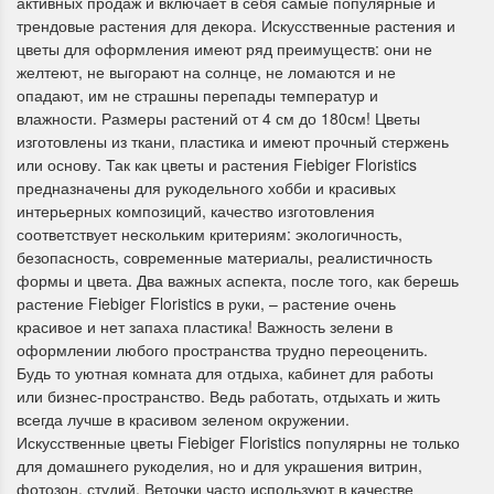
активных продаж и включает в себя самые популярные и
трендовые растения для декора. Искусственные растения и
цветы для оформления имеют ряд преимуществ: они не
желтеют, не выгорают на солнце, не ломаются и не
опадают, им не страшны перепады температур и
влажности. Размеры растений от 4 см до 180см! Цветы
Dimensions 35231
Dimensio
изготовлены из ткани, пластика и имеют прочный стержень
Willow Swan
13648USA 
или основу. Так как цветы и растения Fiebiger Floristics
(Ива-лебедь)
Bear and C
предназначены для рукодельного хобби и красивых
(Белый м
интерьерных композиций, качество изготовления
соответствует нескольким критериям: экологичность,
с
Хороший набор
безопасность, современные материалы, реалистичность
медвежат
Отличный набор, канва,
формы и цвета. Два важных аспекта, после того, как берешь
нитки и схема, всё в
растение Fiebiger Floristics в руки, – растение очень
отличном состоянии.
Красивый на
красивое и нет запаха пластика! Важность зелени в
Ларина Евгения
Очень красивый 
оформлении любого пространства трудно переоценить.
1 апреля 2026 14:55
раритетный сюж
Будь то уютная комната для отдыха, кабинет для работы
комплектация хо
или бизнес-пространство. Ведь работать, отдыхать и жить
Ларина Евген
всегда лучше в красивом зеленом окружении.
1 апреля 2026 1
Искусственные цветы Fiebiger Floristics популярны не только
для домашнего рукоделия, но и для украшения витрин,
фотозон, студий. Веточки часто используют в качестве