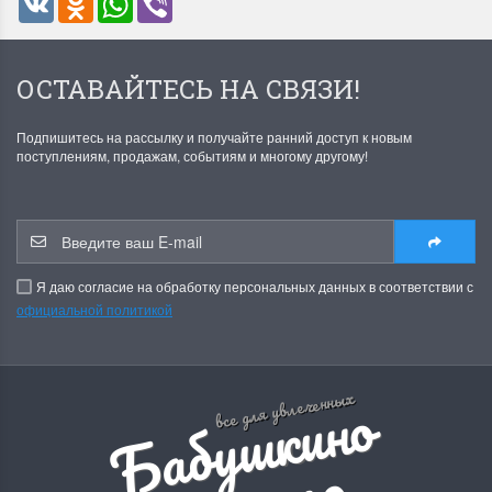
ОСТАВАЙТЕСЬ НА СВЯЗИ!
Подпишитесь на рассылку и получайте ранний доступ к новым
поступлениям, продажам, событиям и многому другому!
Я даю согласие на обработку персональных данных в соответствии с
официальной политикой
Б
а
б
у
ш
к
и
н
о
р
е
м
е
с
л
все для увлеченных