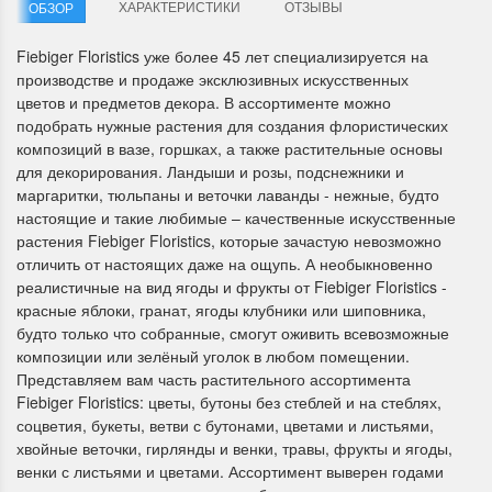
ХАРАКТЕРИСТИКИ
ОТЗЫВЫ
ОБЗОР
Fiebiger Floristics уже более 45 лет специализируется на
производстве и продаже эксклюзивных искусственных
цветов и предметов декора. В ассортименте можно
подобрать нужные растения для создания флористических
композиций в вазе, горшках, а также растительные основы
для декорирования. Ландыши и розы, подснежники и
Летние Скидки
Раритеты Дим. 
маргаритки, тюльпаны и веточки лаванды - нежные, будто
настоящие и такие любимые – качественные искусственные
!! СКИДКА 20% ‼️ с 1 до 3 июня в
На сайте пополнение н
растения Fiebiger Floristics, которые зачастую невозможно
честь первого летнего дня
Dimensions американско
отличить от настоящих даже на ощупь. А необыкновенно
Чудетство...
Спешите купить...
реалистичные на вид ягоды и фрукты от Fiebiger Floristics -
красные яблоки, гранат, ягоды клубники или шиповника,
ПОДРОБНЕЕ
ПОДРОБНЕЕ
будто только что собранные, смогут оживить всевозможные
композиции или зелёный уголок в любом помещении.
Анастасия Туманова
Анастасия Туманова
Представляем вам часть растительного ассортимента
1 июня 2024 11:29
22 мая 2024 13:01
Fiebiger Floristics: цветы, бутоны без стеблей и на стеблях,
соцветия, букеты, ветви с бутонами, цветами и листьями,
хвойные веточки, гирлянды и венки, травы, фрукты и ягоды,
венки с листьями и цветами. Ассортимент выверен годами