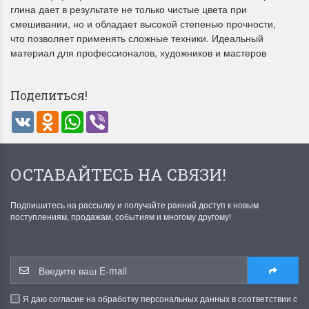
глина дает в результате не только чистые цвета при
смешивании, но и обладает высокой степенью прочности,
что позволяет применять сложные техники. Идеальный
материал для профессионалов, художников и мастеров
Поделиться!
VK
Odnoklassniki
WhatsApp
Viber
Летние Скидки
Раритеты Дим. 
!! СКИДКА 20% ‼️ с 1 до 3 июня в
На сайте пополнение н
честь первого летнего дня
Dimensions американско
Чудетство...
Спешите купить...
ОСТАВАЙТЕСЬ НА СВЯЗИ!
ПОДРОБНЕЕ
ПОДРОБНЕЕ
Подпишитесь на рассылку и получайте ранний доступ к новым
поступлениям, продажам, событиям и многому другому!
Анастасия Туманова
Анастасия Туманова
1 июня 2024 11:29
22 мая 2024 13:01
Я даю согласие на обработку персональных данных в соответствии с