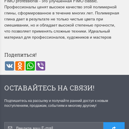
FIMO professional - это улучшенная FIMO classic.
Профессионалы ценят высокое качество этой полимерной
глины, сформированное в течение многих лет. Полимерная
глина дает в результате не только чистые цвета при
смешивании, но и обладает высокой степенью прочности,
что позволяет применять сложные техники. Идеальный
материал для профессионалов, художников и мастеров
Летние Скидки
Раритеты Дим. 
Поделиться!
!! СКИДКА 20% ‼️ с 1 до 3 июня в
На сайте пополнение н
VK
Odnoklassniki
WhatsApp
Viber
честь первого летнего дня
Dimensions американско
Чудетство...
Спешите купить...
ПОДРОБНЕЕ
ПОДРОБНЕЕ
ОСТАВАЙТЕСЬ НА СВЯЗИ!
Анастасия Туманова
Анастасия Туманова
1 июня 2024 11:29
22 мая 2024 13:01
Подпишитесь на рассылку и получайте ранний доступ к новым
поступлениям, продажам, событиям и многому другому!