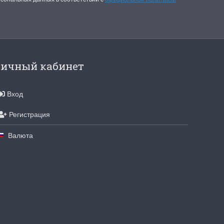
для хобби с мягкими
ручками
упная черно-белая
Хорошие ножницы
, канва хорошего
Удобные большие ножницы, мягкие ру
режут отлично!
ичный кабинет
Ларина Евгения
1 апреля 2026 14:53
Вход
Регистрация
Валюта