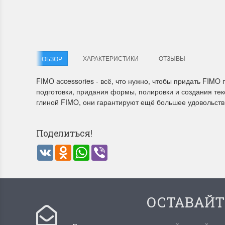
Летние Скидки
Раритет
!! СКИДКА 20% ‼️ с 1 до 3 июня в честь
На сайте п
ХАРАКТЕРИСТИКИ
ОТЗЫВЫ
ОБЗОР
первого летнего дня Чудетство...
американско
ПОДРОБНЕЕ
ПОДРОБН
FIMO accessories - всё, что нужно, чтобы придать FIMO
подготовки, придания формы, полировки и создания те
Анастасия Туманова
Анастас
глиной FIMO, они гарантируют ещё большее удовольств
1 июня 2024 11:29
22 мая 20
Поделиться!
VK
Odnoklassniki
WhatsApp
Viber
ОСТАВАЙТ
Dimensions 35231 Willow
D