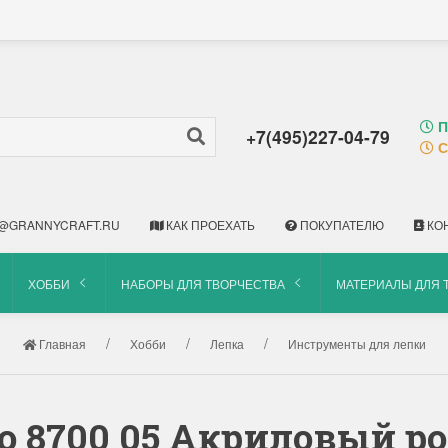
П
+7(495)227-04-79
С
@GRANNYCRAFT.RU
КАК ПРОЕХАТЬ
ПОКУПАТЕЛЮ
КО
ХОББИ
НАБОРЫ ДЛЯ ТВОРЧЕСТВА
МАТЕРИАЛЫ ДЛЯ 
Главная
Хобби
Лепка
Инструменты для лепки
o 8700 05 Акриловый р