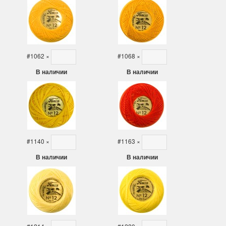
ы Дим. New!
Поступление нов
ополнение наборов Dimensions
На склад приехали новинки
#1062
×
#1068
×
й сборки. Спешите купить...
любимых "Чудесной иглы" и
В наличии
В наличии
ЕЕ
ПОДРОБНЕЕ
ия Туманова
Анастасия Туманова
24 13:01
14 мая 2024 11:58
#1140
×
#1163
×
В наличии
В наличии
imensions 13648USA
Permin 92-1