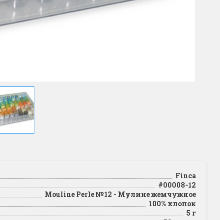
Finca
#00008-12
Mouline Perle №12 - Мулине жемчужное
100% хлопок
5 г