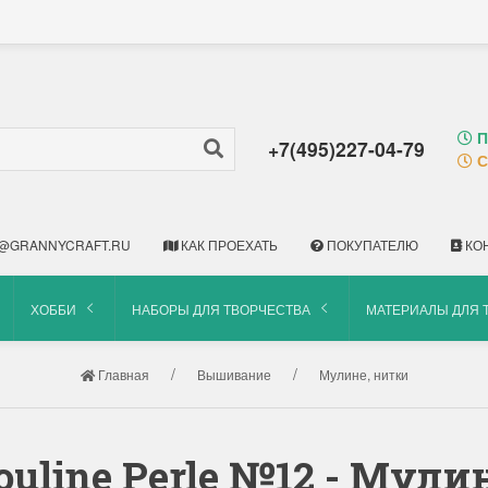
П
+7(495)227-04-79
С
@GRANNYCRAFT.RU
КАК ПРОЕХАТЬ
ПОКУПАТЕЛЮ
КО
ХОББИ
НАБОРЫ ДЛЯ ТВОРЧЕСТВА
МАТЕРИАЛЫ ДЛЯ 
Главная
Вышивание
Мулине, нитки
ouline Perle №12 - Му