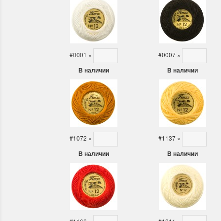
Летние Скидки
Раритет
!! СКИДКА 20% ‼️ с 1 до 3 июня в честь
На сайте п
#0001
×
#0007
×
первого летнего дня Чудетство...
американско
В наличии
В наличии
ПОДРОБНЕЕ
ПОДРОБН
Анастасия Туманова
Анастас
1 июня 2024 11:29
22 мая 20
#1072
×
#1137
×
В наличии
В наличии
Dimensions 35231 Willow
D