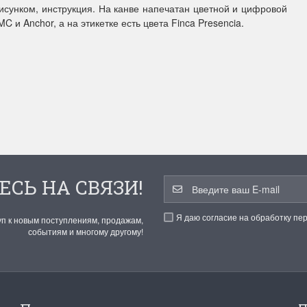
исунком, инструкция. На канве напечатан цветной и цифровой
 и Anchor, а на этикетке есть цвета Finca Presencia.
ы Дим. New!
Поступление нов
ополнение наборов Dimensions
На склад приехали новинки
й сборки. Спешите купить...
любимых "Чудесной иглы" и
ЕЕ
ПОДРОБНЕЕ
ия Туманова
Анастасия Туманова
24 13:01
14 мая 2024 11:58
ЕСЬ НА СВЯЗИ!
Я даю согласие на обработку пе
уп к новым поступлениям, продажам,
событиям и многому другому!
imensions 13648USA
Permin 92-1