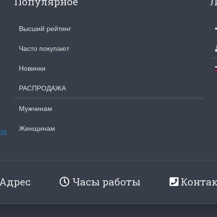
Популярное
Л
olar Bear and Cubs
на ферме
Белый медведь с
Хороший набор
Высший рейтинг
едвежатами)
Набор отличный, кр
схема, мягкие нитки
асивый набор
Часто покупают
качества.
ень красивый и раритетный сюжет,
Ларина Евгения
мплектация хорошая.
Новинки
1 апреля 2026 14:53
рина Евгения
апреля 2026 14:55
РАСПРОДАЖА
Мужчинам
Женщинам
ате
Адрес
Часы работы
Конта