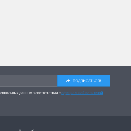
инок
Dimensions. Новое поступле
 от всеми
На складе пополнение наборов от любим
 "Жар-Птицы"....
многими бренда Dimensions. Качество,...
ПОДРОБНЕЕ
Анастасия Туманова
2 апреля 2024 15:06
ПОДПИСАТЬСЯ!
рсональных данных в соответствии с
официальной политикой
410 Цыплята
Hemline 368 Ножницы