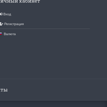
ичный кабинет
для хобби с мягкими
ручками
Вход
упная черно-белая
Хорошие ножницы
, канва хорошего
Удобные большие ножницы, мягкие ру
Регистрация
режут отлично!
Ларина Евгения
Валюта
1 апреля 2026 14:53
кты