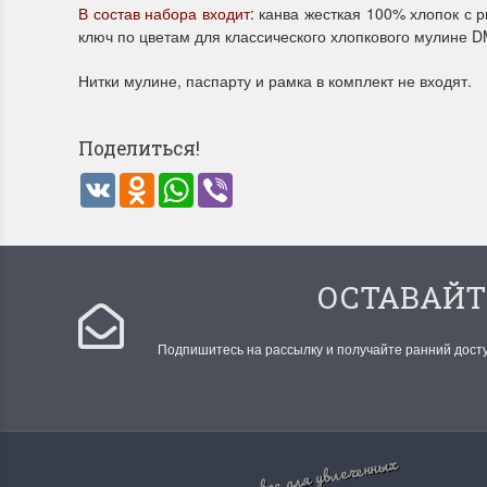
В состав набора входит:
канва жесткая 100% хлопок с р
ключ по цветам для классического хлопкового мулине DMC
Летние Скидки
Раритет
Нитки мулине, паспарту и рамка в комплект не входят.
!! СКИДКА 20% ‼️ с 1 до 3 июня в честь
На сайте п
первого летнего дня Чудетство...
американско
Поделиться!
ПОДРОБНЕЕ
ПОДРОБН
VK
Odnoklassniki
WhatsApp
Viber
Анастасия Туманова
Анастас
1 июня 2024 11:29
22 мая 20
ОСТАВАЙТ
Подпишитесь на рассылку и получайте ранний дост
все для увлеченных
Dimensions 35231 Willow
D