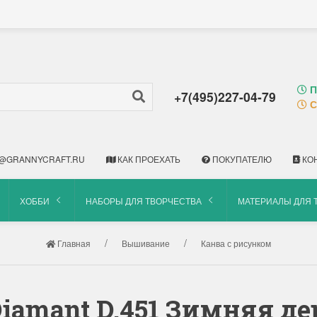
П
+7(495)227-04-79
С
@GRANNYCRAFT.RU
КАК ПРОЕХАТЬ
ПОКУПАТЕЛЮ
КО
ХОББИ
НАБОРЫ ДЛЯ ТВОРЧЕСТВА
МАТЕРИАЛЫ ДЛЯ 
Главная
Вышивание
Канва с рисунком
Diamant D.451 Зимняя д