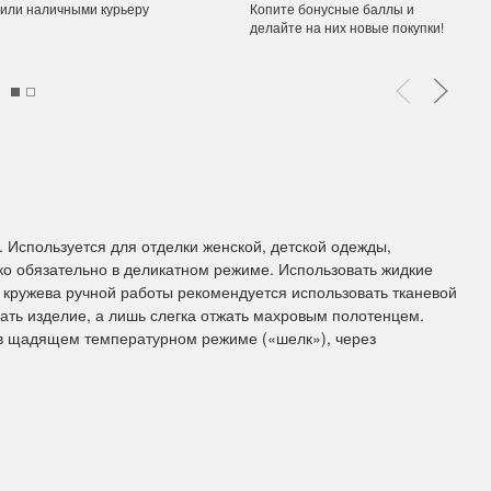
 или наличными курьеру
Копите бонусные баллы и
делайте на них новые покупки!
ы Дим. New!
Поступление нов
ополнение наборов Dimensions
На склад приехали новинки
й сборки. Спешите купить...
любимых "Чудесной иглы" и
ЕЕ
ПОДРОБНЕЕ
ия Туманова
Анастасия Туманова
 Используется для отделки женской, детской одежды,
24 13:01
14 мая 2024 11:58
ко обязательно в деликатном режиме. Использовать жидкие
 кружева ручной работы рекомендуется использовать тканевой
вать изделие, а лишь слегка отжать махровым полотенцем.
 в щадящем температурном режиме («шелк»), через
imensions 13648USA
Permin 92-1