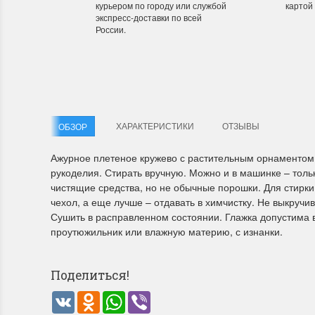
курьером по городу или службой
картой
экспресс-доставки по всей
России.
Летние Скидки
Раритет
!! СКИДКА 20% ‼️ с 1 до 3 июня в честь
На сайте п
первого летнего дня Чудетство...
американско
ПОДРОБНЕЕ
ПОДРОБН
ХАРАКТЕРИСТИКИ
ОТЗЫВЫ
ОБЗОР
Анастасия Туманова
Анастас
Ажурное плетеное кружево с растительным орнаментом.
1 июня 2024 11:29
22 мая 20
рукоделия. Стирать вручную. Можно и в машинке – толь
чистящие средства, но не обычные порошки. Для стирки
чехол, а еще лучше – отдавать в химчистку. Не выкручи
Сушить в расправленном состоянии. Глажка допустима
проутюжильник или влажную материю, с изнанки.
Поделиться!
VK
Odnoklassniki
WhatsApp
Viber
Dimensions 35231 Willow
D