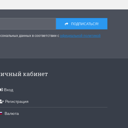
для хобби с мягкими
ручками
упная черно-белая
Хорошие ножницы
ПОДПИСАТЬСЯ!
, канва хорошего
Удобные большие ножницы, мягкие ру
режут отлично!
рсональных данных в соответствии с
официальной политикой
Ларина Евгения
1 апреля 2026 14:53
ичный кабинет
Вход
Регистрация
Валюта