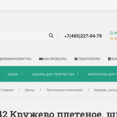
П
+7(495)227-04-79
С
@GRANNYCRAFT.RU
КАК ПРОЕХАТЬ
ПОКУПАТЕЛЮ
КО
ХОББИ
НАБОРЫ ДЛЯ ТВОРЧЕСТВА
МАТЕРИАЛЫ ДЛЯ 
Главная
Шитье
Текстильная галантерея
Кружево, шитье.
42 Кружево плетеное, ш