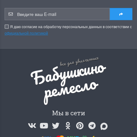
Я даю согласие на обработку персональных данных в соответствии с
официальной политикой
Б
а
б
у
ш
к
и
н
о
р
е
м
е
с
л
все для увлеченных
о
Мы в сети