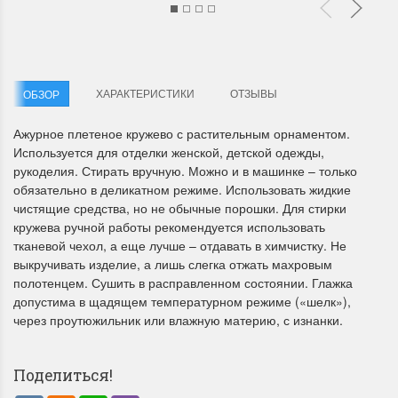
ХАРАКТЕРИСТИКИ
ОТЗЫВЫ
ОБЗОР
Ажурное плетеное кружево с растительным орнаментом.
Летние Скидки
Раритеты Дим. 
Используется для отделки женской, детской одежды,
рукоделия. Стирать вручную. Можно и в машинке – только
!! СКИДКА 20% ‼️ с 1 до 3 июня в
На сайте пополнение н
обязательно в деликатном режиме. Использовать жидкие
честь первого летнего дня
Dimensions американско
чистящие средства, но не обычные порошки. Для стирки
Чудетство...
Спешите купить...
кружева ручной работы рекомендуется использовать
тканевой чехол, а еще лучше – отдавать в химчистку. Не
ПОДРОБНЕЕ
ПОДРОБНЕЕ
выкручивать изделие, а лишь слегка отжать махровым
полотенцем. Сушить в расправленном состоянии. Глажка
Анастасия Туманова
Анастасия Туманова
допустима в щадящем температурном режиме («шелк»),
1 июня 2024 11:29
22 мая 2024 13:01
через проутюжильник или влажную материю, с изнанки.
Поделиться!