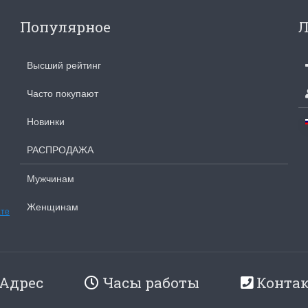
olar Bear and Cubs
на ферме
Популярное
Л
Белый медведь с
Хороший набор
едвежатами)
Набор отличный, кр
схема, мягкие нитки
асивый набор
Высший рейтинг
качества.
ень красивый и раритетный сюжет,
Ларина Евгения
мплектация хорошая.
Часто покупают
1 апреля 2026 14:53
рина Евгения
Новинки
апреля 2026 14:55
РАСПРОДАЖА
Мужчинам
Женщинам
ате
Адрес
Часы работы
Конта