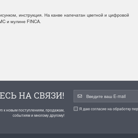
исунком, инструкция. На канве напечатан цветной и цифровой
ы Дим. New!
Поступление нов
DMC и мулине FINCA.
ополнение наборов Dimensions
На склад приехали новинки
й сборки. Спешите купить...
любимых "Чудесной иглы" и
ЕЕ
ПОДРОБНЕЕ
ия Туманова
Анастасия Туманова
24 13:01
14 мая 2024 11:58
ЕСЬ НА СВЯЗИ!
Я даю согласие на обработку пе
уп к новым поступлениям, продажам,
событиям и многому другому!
imensions 13648USA
Permin 92-1