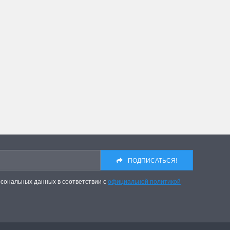
инок
Dimensions. Новое поступле
 от всеми
На складе пополнение наборов от любим
 "Жар-Птицы"....
многими бренда Dimensions. Качество,...
ПОДРОБНЕЕ
Анастасия Туманова
2 апреля 2024 15:06
ПОДПИСАТЬСЯ!
рсональных данных в соответствии с
официальной политикой
410 Цыплята
Hemline 368 Ножницы