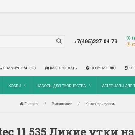
П
+7(495)227-04-79
С
@GRANNYCRAFT.RU
КАК ПРОЕХАТЬ
ПОКУПАТЕЛЮ
КО
ХОББИ
НАБОРЫ ДЛЯ ТВОРЧЕСТВА
МАТЕРИАЛЫ ДЛЯ 
Главная
Вышивание
Канва с рисунком
itec 11.535 Дикие утки на