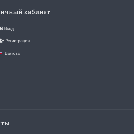
для хобби с мягкими
ичный кабинет
ручками
упная черно-белая
Хорошие ножницы
, канва хорошего
Удобные большие ножницы, мягкие ру
Вход
режут отлично!
Ларина Евгения
Регистрация
1 апреля 2026 14:53
Валюта
кты