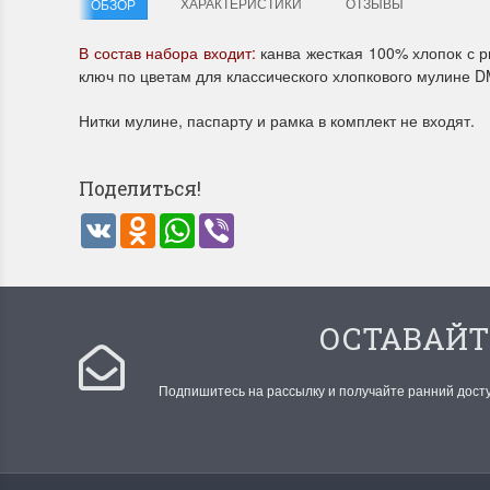
ХАРАКТЕРИСТИКИ
ОТЗЫВЫ
ОБЗОР
В состав набора входит:
канва жесткая 100% хлопок с р
Летние Скидки
Раритет
ключ по цветам для классического хлопкового мулине 
!! СКИДКА 20% ‼️ с 1 до 3 июня в честь
На сайте п
Нитки мулине, паспарту и рамка в комплект не входят.
первого летнего дня Чудетство...
американско
ПОДРОБНЕЕ
ПОДРОБН
Поделиться!
Анастасия Туманова
Анастас
VK
Odnoklassniki
WhatsApp
Viber
1 июня 2024 11:29
22 мая 20
ОСТАВАЙТ
Подпишитесь на рассылку и получайте ранний дост
Dimensions 35231 Willow
D