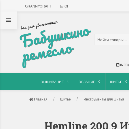
GRANNYCRAFT
БЛОГ
Б
а
б
у
ш
к
и
н
о
р
е
м
е
с
л
все для увлеченных
о
INFO
ВЫШИВАНИЕ
ВЯЗАНИЕ
ШИТЬЕ
Главная
Шитье
Инструменты для шитья
Hemline 200.9