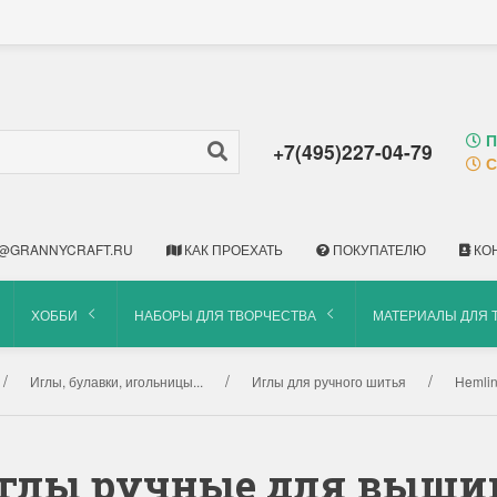
П
+7(495)227-04-79
С
@GRANNYCRAFT.RU
КАК ПРОЕХАТЬ
ПОКУПАТЕЛЮ
КО
ХОББИ
НАБОРЫ ДЛЯ ТВОРЧЕСТВА
МАТЕРИАЛЫ ДЛЯ 
Иглы, булавки, игольницы...
Иглы для ручного шитья
Hemlin
 Иглы ручные для выши