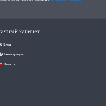
для хобби с мягкими
ручками
упная черно-белая
Хорошие ножницы
, канва хорошего
Удобные большие ножницы, мягкие ру
режут отлично!
ичный кабинет
Ларина Евгения
1 апреля 2026 14:53
Вход
Регистрация
Валюта