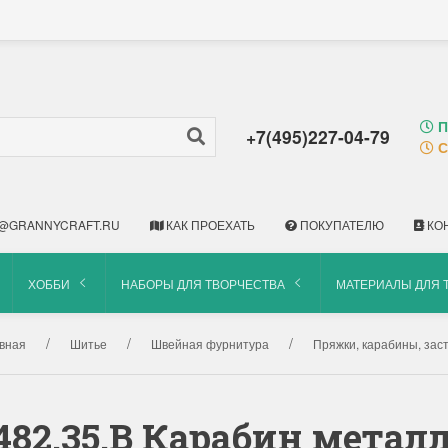
П
+7(495)227-04-79
С
@GRANNYCRAFT.RU
КАК ПРОЕХАТЬ
ПОКУПАТЕЛЮ
КО
ХОББИ
НАБОРЫ ДЛЯ ТВОРЧЕСТВА
МАТЕРИАЛЫ ДЛЯ 
вная
Шитье
Швейная фурнитура
Пряжки, карабины, заст
482.35.B Карабин мета