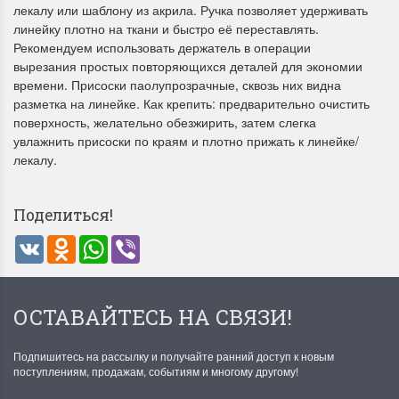
лекалу или шаблону из акрила. Ручка позволяет удерживать
линейку плотно на ткани и быстро её переставлять.
Рекомендуем использовать держатель в операции
вырезания простых повторяющихся деталей для экономии
времени. Присоски паолупрозрачные, сквозь них видна
разметка на линейке. Как крепить: предварительно очистить
поверхность, желательно обезжирить, затем слегка
увлажнить присоски по краям и плотно прижать к линейке/
Летние Скидки
Раритеты Дим. 
лекалу.
!! СКИДКА 20% ‼️ с 1 до 3 июня в
На сайте пополнение н
честь первого летнего дня
Dimensions американско
Поделиться!
Чудетство...
Спешите купить...
VK
Odnoklassniki
WhatsApp
Viber
ПОДРОБНЕЕ
ПОДРОБНЕЕ
Анастасия Туманова
Анастасия Туманова
1 июня 2024 11:29
22 мая 2024 13:01
ОСТАВАЙТЕСЬ НА СВЯЗИ!
Подпишитесь на рассылку и получайте ранний доступ к новым
поступлениям, продажам, событиям и многому другому!