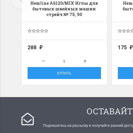
Hemline A6120/MIX Иглы для
Heml
бытовых швейных машин
быт
стрейч № 75, 90
208
175
₽
₽
КУПИТЬ
ОСТАВАЙТ
Подпишитесь на рассылку и получайте ранний дост