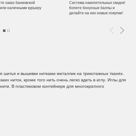
те заказ банковской
Система накопительных скидок!
 или наличными курьеру
Копите бонусные баллы и
делайте на них новые покупки!
ы Дим. New!
Поступление нов
ополнение наборов Dimensions
На склад приехали новинки
й сборки. Спешите купить...
любимых "Чудесной иглы" и
ЕЕ
ПОДРОБНЕЕ
ия Туманова
Анастасия Туманова
24 13:01
14 мая 2024 11:58
я шитья и вышивки нитками металлик на трикотажных тканях.
их ниток, кроме того нить очень легко вдеть в иглу. Иглы для
ити. В пластиковом контейнере для многократного
imensions 13648USA
Permin 92-1