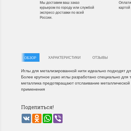
Мы доставим ваш заказ
Оплати
курьером по городу или службой
картой
экспресс-доставки по всей
России.
Летние Скидки
Раритет
!! СКИДКА 20% ‼️ с 1 до 3 июня в честь
На сайте п
первого летнего дня Чудетство...
американско
ПОДРОБНЕЕ
ПОДРОБН
ХАРАКТЕРИСТИКИ
ОТЗЫВЫ
ОБЗОР
Анастасия Туманова
Анастас
1 июня 2024 11:29
22 мая 20
Иглы для метализированной нити идеально подходят дл
Более крупное ушко иглы разработано специально для так
металлика предотвращают отслаивание металлической н
применения
Поделиться!
VK
Odnoklassniki
WhatsApp
Viber
Dimensions 35231 Willow
D