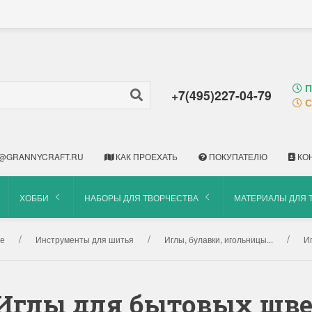
П
+7(495)227-04-79
С
@GRANNYCRAFT.RU
КАК ПРОЕХАТЬ
ПОКУПАТЕЛЮ
КО
ХОББИ
НАБОРЫ ДЛЯ ТВОРЧЕСТВА
МАТЕРИАЛЫ ДЛЯ 
е
Инструменты для шитья
Иглы, булавки, игольницы...
И
0 Иглы для бытовых ш