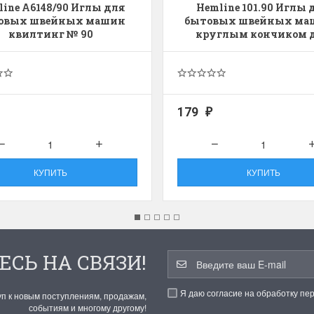
ine A6148/90 Иглы для
Hemline 101.90 Иглы 
овых швейных машин
бытовых швейных ма
квилтинг № 90
круглым кончиком 
трикотажа № 90
179
₽
КУПИТЬ
КУПИТЬ
ЕСЬ НА СВЯЗИ!
Я даю согласие на обработку пе
уп к новым поступлениям, продажам,
событиям и многому другому!