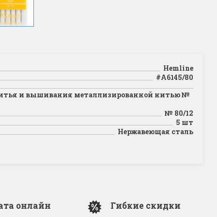
Hemline
#A6145/80
тья и вышивания металлизированной нитью №
№ 80/12
5 шт
Нержавеющая сталь
ата онлайн
Гибкие скидки