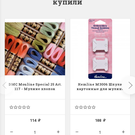
купили
Dimensions 35231
Dimensio
Willow Swan
13648USA 
(Ива-лебедь)
Bear and C
(Белый м
с
Хороший набор
медвежат
Отличный набор, канва,
нитки и схема, всё в
отличном состоянии.
DMC Mouline Special 25 Art.
Hemline M3006 Шпули
Красивый на
117 - Мулине хлопок
картонные для мулине
Ларина Евгения
Очень красивый 
1 апреля 2026 14:55
раритетный сюж
комплектация хо
Ларина Евген
1 апреля 2026 1
114
108
₽
₽