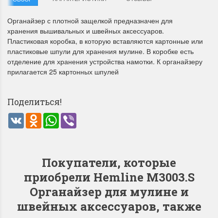
Органайзер с плотной защелкой предназначен для
хранения вышивальных и швейных аксессуаров.
Пластиковая коробка, в которую вставляются картонные или
пластиковые шпули для хранения мулине. В коробке есть
отделение для хранения устройства намотки. К органайзеру
прилагается 25 картонных шпулей
Летние Скидки
Раритеты Дим. 
!! СКИДКА 20% ‼️ с 1 до 3 июня в
На сайте пополнение н
Поделиться!
честь первого летнего дня
Dimensions американско
VK
Odnoklassniki
WhatsApp
Viber
Чудетство...
Спешите купить...
ПОДРОБНЕЕ
ПОДРОБНЕЕ
Покупатели, которые
Анастасия Туманова
Анастасия Туманова
1 июня 2024 11:29
22 мая 2024 13:01
приобрели Hemline M3003.S
Органайзер для мулине и
швейных аксессуаров, также