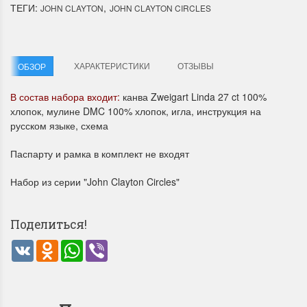
ТЕГИ:
,
JOHN CLAYTON
JOHN CLAYTON CIRCLES
ХАРАКТЕРИСТИКИ
ОТЗЫВЫ
ОБЗОР
В состав набора входит:
канва Zweigart Linda 27 ct 100%
хлопок, мулине DMC 100% хлопок, игла, инструкция на
Летние Скидки
Раритеты Дим. 
русском языке, схема
!! СКИДКА 20% ‼️ с 1 до 3 июня в
На сайте пополнение н
Паспарту и рамка в комплект не входят
честь первого летнего дня
Dimensions американско
Чудетство...
Спешите купить...
Набор из серии "John Clayton Circles"
ПОДРОБНЕЕ
ПОДРОБНЕЕ
Поделиться!
Анастасия Туманова
Анастасия Туманова
1 июня 2024 11:29
22 мая 2024 13:01
VK
Odnoklassniki
WhatsApp
Viber