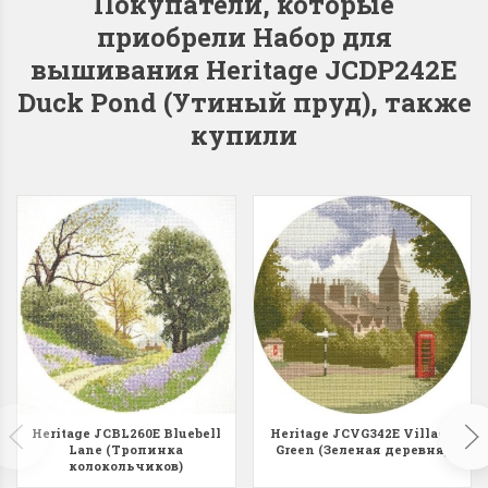
Покупатели, которые
приобрели Набор для
вышивания Heritage JCDP242E
Duck Pond (Утиный пруд), также
Dimensions 35231
Dimensio
купили
Willow Swan
13648USA 
(Ива-лебедь)
Bear and C
(Белый м
с
Хороший набор
медвежат
Отличный набор, канва,
нитки и схема, всё в
отличном состоянии.
Красивый на
Ларина Евгения
Очень красивый 
1 апреля 2026 14:55
раритетный сюж
комплектация хо
Ларина Евген
1 апреля 2026 1
Heritage JCBL260E Bluebell
Heritage JCVG342E Village
Lane (Тропинка
Green (Зеленая деревня)
колокольчиков)