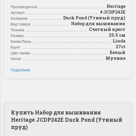
Heritage
Производитель
#JCDP242E
Артикул
Duck Pond (Утиный пруд)
Название
Набор для вышивания
Вид товара
Счетный крест
Техника
25.5 см
Размер
Linda
Канва/Ткань
27ct
Каунт
Белый
Цвет канвы
Мулине
Нитки
Подробнее
Купить Набор для вышивания
Heritage JCDP242E Duck Pond (Утиный
пруд)