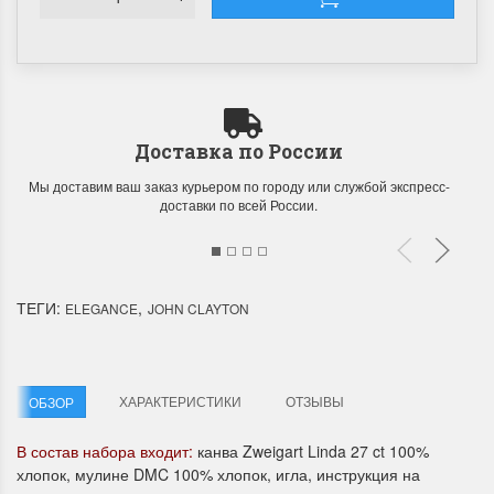
Доставка по России
Летние Скидки
Раритеты Дим. 
Мы доставим ваш заказ курьером по городу или службой экспресс-
доставки по всей России.
!! СКИДКА 20% ‼️ с 1 до 3 июня в
На сайте пополнение н
честь первого летнего дня
Dimensions американско
Чудетство...
Спешите купить...
ТЕГИ:
,
ELEGANCE
JOHN CLAYTON
ПОДРОБНЕЕ
ПОДРОБНЕЕ
Анастасия Туманова
Анастасия Туманова
1 июня 2024 11:29
22 мая 2024 13:01
ХАРАКТЕРИСТИКИ
ОТЗЫВЫ
ОБЗОР
В состав набора входит:
канва Zweigart Linda 27 ct 100%
хлопок, мулине DMC 100% хлопок, игла, инструкция на