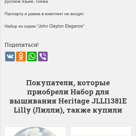
русском языке, схема
Паспарту и рамка в комплект не входят
Набор из серии "John Clayton Elegance"
Dimensions 35231
Dimensio
Willow Swan
13648USA 
Поделиться!
(Ива-лебедь)
Bear and C
VK
Odnoklassniki
WhatsApp
Viber
(Белый м
с
Хороший набор
медвежат
Отличный набор, канва,
нитки и схема, всё в
Покупатели, которые
отличном состоянии.
Красивый на
приобрели Набор для
Ларина Евгения
Очень красивый 
вышивания Heritage JLLI1381E
1 апреля 2026 14:55
раритетный сюж
комплектация хо
Lilly (Лилли), также купили
Ларина Евген
1 апреля 2026 1