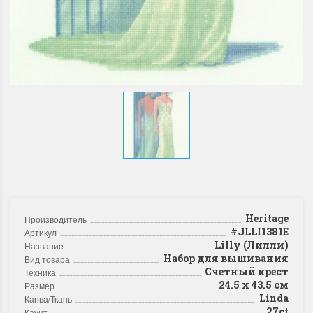
Heritage
Производитель
#JLLI1381E
Артикул
Lilly (Лилли)
Название
Набор для вышивания
Вид товара
Счетный крест
Техника
24.5 x 43.5 см
Размер
Linda
Канва/Ткань
27ct
Каунт