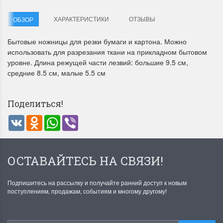
ХАРАКТЕРИСТИКИ
ОТЗЫВЫ
ОБЗОР
Бытовые ножницы для резки бумаги и картона. Можно
использовать для разрезания ткани на прикладном бытовом
уровне. Длина режущей части лезвий: большие 9.5 см,
средние 8.5 см, малые 5.5 см
Летние Скидки
Раритеты Дим. 
!! СКИДКА 20% ‼️ с 1 до 3 июня в
На сайте пополнение н
Поделиться!
честь первого летнего дня
Dimensions американско
VK
Odnoklassniki
WhatsApp
Viber
Чудетство...
Спешите купить...
ПОДРОБНЕЕ
ПОДРОБНЕЕ
ОСТАВАЙТЕСЬ НА СВЯЗИ!
Анастасия Туманова
Анастасия Туманова
1 июня 2024 11:29
22 мая 2024 13:01
Подпишитесь на рассылку и получайте ранний доступ к новым
поступлениям, продажам, событиям и многому другому!