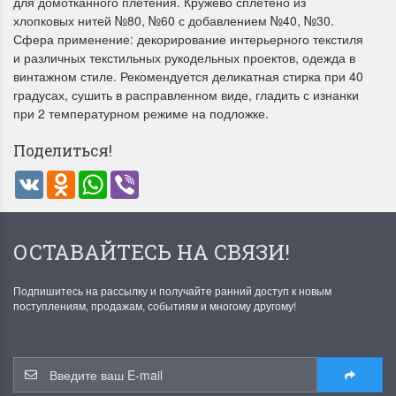
для домотканного плетения. Кружево сплетено из
хлопковых нитей №80, №60 с добавлением №40, №30.
Сфера применение: декорирование интерьерного текстиля
и различных текстильных рукодельных проектов, одежда в
винтажном стиле. Рекомендуется деликатная стирка при 40
градусах, сушить в расправленном виде, гладить с изнанки
при 2 температурном режиме на подложке.
Поделиться!
Летние Скидки
Раритеты Дим. 
VK
Odnoklassniki
WhatsApp
Viber
!! СКИДКА 20% ‼️ с 1 до 3 июня в
На сайте пополнение н
честь первого летнего дня
Dimensions американско
Чудетство...
Спешите купить...
ОСТАВАЙТЕСЬ НА СВЯЗИ!
ПОДРОБНЕЕ
ПОДРОБНЕЕ
Анастасия Туманова
Анастасия Туманова
Подпишитесь на рассылку и получайте ранний доступ к новым
поступлениям, продажам, событиям и многому другому!
1 июня 2024 11:29
22 мая 2024 13:01