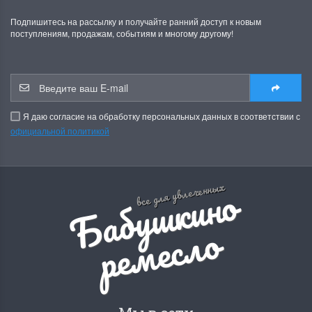
Подпишитесь на рассылку и получайте ранний доступ к новым
поступлениям, продажам, событиям и многому другому!
Я даю согласие на обработку персональных данных в соответствии с
официальной политикой
Б
а
б
у
ш
к
и
н
о
р
е
м
е
с
л
все для увлеченных
о