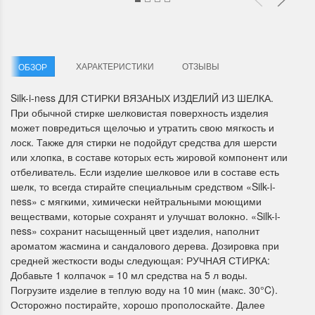
ХАРАКТЕРИСТИКИ
ОТЗЫВЫ
ОБЗОР
Silk-i-ness ДЛЯ СТИРКИ ВЯЗАНЫХ ИЗДЕЛИЙ ИЗ ШЕЛКА.
При обычной стирке шелковистая поверхность изделия
Летние Скидки
Раритеты Дим. 
может повредиться щелочью и утратить свою мягкость и
лоск. Также для стирки не подойдут средства для шерсти
!! СКИДКА 20% ‼️ с 1 до 3 июня в
На сайте пополнение н
или хлопка, в составе которых есть жировой компонент или
честь первого летнего дня
Dimensions американско
отбеливатель. Если изделие шелковое или в составе есть
Чудетство...
Спешите купить...
шелк, то всегда стирайте специальным средством «Silk-i-
ПОДРОБНЕЕ
ПОДРОБНЕЕ
ness» с мягкими, химически нейтральными моющими
веществами, которые сохранят и улучшат волокно. «Silk-i-
ness» сохранит насыщенный цвет изделия, наполнит
Анастасия Туманова
Анастасия Туманова
ароматом жасмина и сандалового дерева. Дозировка при
1 июня 2024 11:29
22 мая 2024 13:01
средней жесткости воды следующая: РУЧНАЯ СТИРКА:
Добавьте 1 колпачок = 10 мл средства на 5 л воды.
Погрузите изделие в теплую воду на 10 мин (макс. 30°C).
Осторожно постирайте, хорошо прополоскайте. Далее