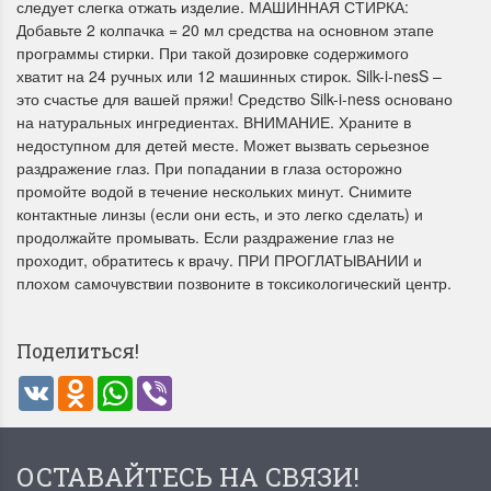
следует слегка отжать изделие. МАШИННАЯ СТИРКА:
Добавьте 2 колпачка = 20 мл средства на основном этапе
программы стирки. При такой дозировке содержимого
хватит на 24 ручных или 12 машинных стирок. Silk-i-nesS –
это счастье для вашей пряжи! Средство Silk-i-ness основано
на натуральных ингредиентах. ВНИМАНИЕ. Храните в
Dimensions 35231
Dimensio
недоступном для детей месте. Может вызвать серьезное
Willow Swan
13648USA 
раздражение глаз. При попадании в глаза осторожно
(Ива-лебедь)
Bear and C
промойте водой в течение нескольких минут. Снимите
(Белый м
контактные линзы (если они есть, и это легко сделать) и
с
продолжайте промывать. Если раздражение глаз не
Хороший набор
проходит, обратитесь к врачу. ПРИ ПРОГЛАТЫВАНИИ и
медвежат
Отличный набор, канва,
плохом самочувствии позвоните в токсикологический центр.
нитки и схема, всё в
отличном состоянии.
Красивый на
Ларина Евгения
Очень красивый 
Поделиться!
1 апреля 2026 14:55
раритетный сюж
комплектация хо
VK
Odnoklassniki
WhatsApp
Viber
Ларина Евген
1 апреля 2026 1
ОСТАВАЙТЕСЬ НА СВЯЗИ!