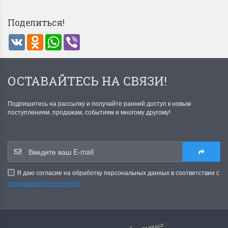
Поделиться!
VK
Odnoklassniki
WhatsApp
Viber
ОСТАВАЙТЕСЬ НА СВЯЗИ!
Летние Скидки
Раритеты Дим. 
!! СКИДКА 20% ‼️ с 1 до 3 июня в
На сайте пополнение н
Подпишитесь на рассылку и получайте ранний доступ к новым
поступлениям, продажам, событиям и многому другому!
честь первого летнего дня
Dimensions американско
Чудетство...
Спешите купить...
ПОДРОБНЕЕ
ПОДРОБНЕЕ
Анастасия Туманова
Анастасия Туманова
Я даю согласие на обработку персональных данных в соответствии с
1 июня 2024 11:29
22 мая 2024 13:01
официальной политикой