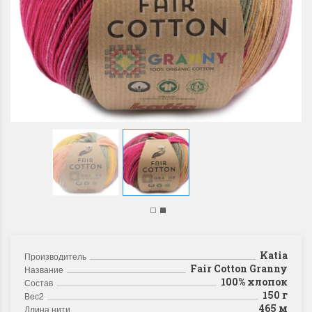
Katia
Производитель
Fair Cotton Granny
Название
100% хлопок
Состав
150 г
Bec2
465 м
Длина нити