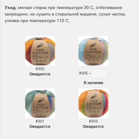
Уход
: мягкая стирка при температуре 30 С, отбеливание
запрещено, не сушить в стиральной машине, сухая чистка,
утюжка при температуре 110 С.
Летние Скидки
Раритеты Дим. 
!! СКИДКА 20% ‼️ с 1 до 3 июня в
На сайте пополнение н
#302
честь первого летнего дня
Dimensions американско
#305
×
Ожидается
Чудетство...
Спешите купить...
В наличии
ПОДРОБНЕЕ
ПОДРОБНЕЕ
Анастасия Туманова
Анастасия Туманова
1 июня 2024 11:29
22 мая 2024 13:01
#301
#303
Ожидается
Ожидается