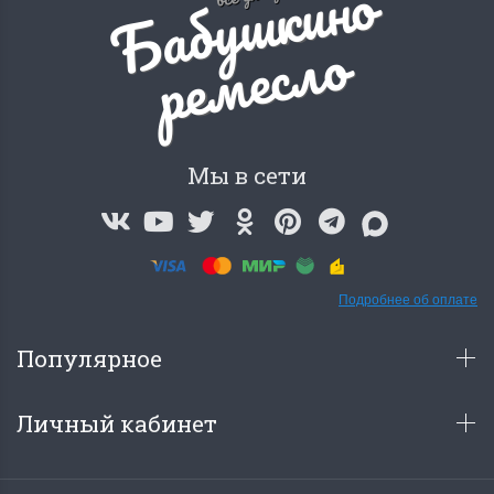
Б
а
б
у
ш
к
и
н
о
р
е
м
е
с
л
о
Мы в сети
Подробнее об оплате
Популярное
Личный кабинет