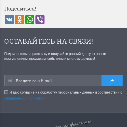
Поделиться!
VK
Odnoklassniki
WhatsApp
Viber
Dimensions 35231
Dimensio
ОСТАВАЙТЕСЬ НА СВЯЗИ!
Willow Swan
13648USA 
(Ива-лебедь)
Bear and C
(Белый м
Подпишитесь на рассылку и получайте ранний доступ к новым
поступлениям, продажам, событиям и многому другому!
с
Хороший набор
медвежат
Отличный набор, канва,
нитки и схема, всё в
отличном состоянии.
Красивый на
Ларина Евгения
Очень красивый 
Я даю согласие на обработку персональных данных в соответствии с
1 апреля 2026 14:55
раритетный сюж
официальной политикой
комплектация хо
Ларина Евген
1 апреля 2026 1
все для увлеченных