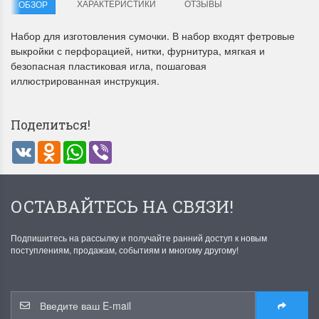
ХАРАКТЕРИСТИКИ
ОТЗЫВЫ
ОБЗОР
Набор для изготовления сумочки. В набор входят фетровые
выкройки с перфорацией, нитки, фурнитура, мягкая и
безопасная пластиковая игла, пошаговая
иллюстрированная инструкция.
Летние Скидки
Раритеты Дим. 
Поделиться!
!! СКИДКА 20% ‼️ с 1 до 3 июня в
На сайте пополнение н
VK
Odnoklassniki
WhatsApp
Viber
честь первого летнего дня
Dimensions американско
Чудетство...
Спешите купить...
ПОДРОБНЕЕ
ПОДРОБНЕЕ
ОСТАВАЙТЕСЬ НА СВЯЗИ!
Анастасия Туманова
Анастасия Туманова
Подпишитесь на рассылку и получайте ранний доступ к новым
1 июня 2024 11:29
22 мая 2024 13:01
поступлениям, продажам, событиям и многому другому!