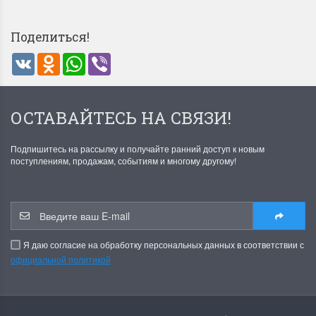
Поделиться!
VK
Odnoklassniki
WhatsApp
Viber
ОСТАВАЙТЕСЬ НА СВЯЗИ!
Летние Скидки
Раритеты Дим. 
!! СКИДКА 20% ‼️ с 1 до 3 июня в
На сайте пополнение н
Подпишитесь на рассылку и получайте ранний доступ к новым
честь первого летнего дня
Dimensions американско
поступлениям, продажам, событиям и многому другому!
Чудетство...
Спешите купить...
ПОДРОБНЕЕ
ПОДРОБНЕЕ
Анастасия Туманова
Анастасия Туманова
Я даю согласие на обработку персональных данных в соответствии с
1 июня 2024 11:29
22 мая 2024 13:01
официальной политикой