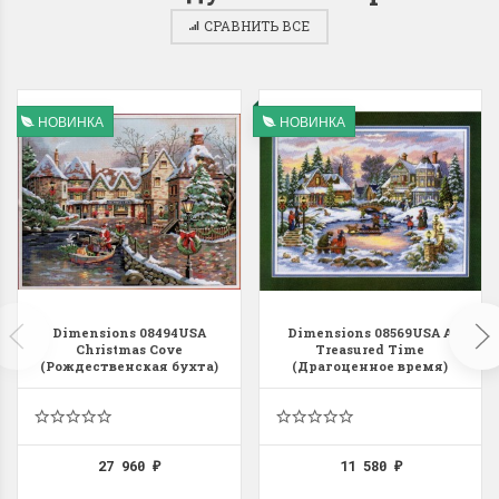
СРАВНИТЬ ВСЕ
НОВИНКА
НОВИНКА
Dimensions 35231
Dimensio
Willow Swan
13648USA 
(Ива-лебедь)
Bear and C
(Белый м
с
Хороший набор
медвежат
Отличный набор, канва,
нитки и схема, всё в
отличном состоянии.
Красивый на
Dimensions 08494USA
Dimensions 08569USA A
Ларина Евгения
Christmas Cove
Treasured Time
Очень красивый 
1 апреля 2026 14:55
(Рождественская бухта)
(Драгоценное время)
раритетный сюж
комплектация хо
Ларина Евген
1 апреля 2026 1
27 960
11 580
₽
₽