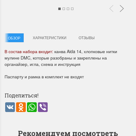
ХАРАКТЕРИСТИКИ
ОТЗЫВЫ
ОБЗОР
В состав набора входит:
канва Aida 14, хлопковые нитки
Летние Скидки
Раритеты Дим. 
мулине DMC, которые разобраны и закреплены на
!! СКИДКА 20% ‼️ с 1 до 3 июня в
На сайте пополнение н
органайзер, игла, схема и инструкция
честь первого летнего дня
Dimensions американско
Чудетство...
Спешите купить...
Паспарту и рамка в комплект не входят
ПОДРОБНЕЕ
ПОДРОБНЕЕ
Поделиться!
Анастасия Туманова
Анастасия Туманова
VK
Odnoklassniki
WhatsApp
Viber
1 июня 2024 11:29
22 мая 2024 13:01
Рекомендуем посмотреть