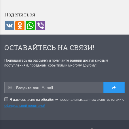
Поделиться!
VK
Odnoklassniki
WhatsApp
Viber
ОСТАВАЙТЕСЬ НА СВЯЗИ!
Летние Скидки
Раритеты Дим. 
!! СКИДКА 20% ‼️ с 1 до 3 июня в
На сайте пополнение н
Подпишитесь на рассылку и получайте ранний доступ к новым
честь первого летнего дня
Dimensions американско
поступлениям, продажам, событиям и многому другому!
Чудетство...
Спешите купить...
ПОДРОБНЕЕ
ПОДРОБНЕЕ
Анастасия Туманова
Анастасия Туманова
Я даю согласие на обработку персональных данных в соответствии с
1 июня 2024 11:29
22 мая 2024 13:01
официальной политикой