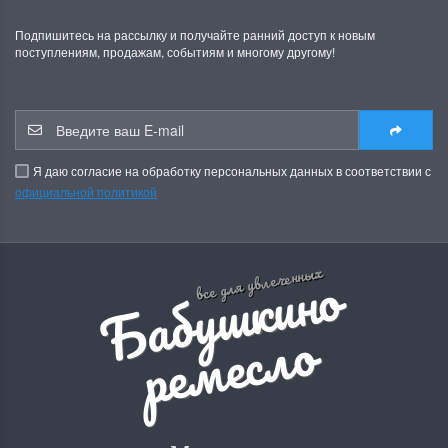
Подпишитесь на рассылку и получайте ранний доступ к новым
поступлениям, продажам, событиям и многому другому!
Я даю согласие на обработку персональных данных в соответствии с
официальной политикой
Б
а
б
у
ш
к
и
н
о
р
е
м
е
с
л
все для увлеченных
о