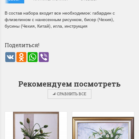
В состав набора входит все необходимое: габардин с
флизелином с нанесенным рисунком, бисер (Чехия),
бусины (Чехия, Китай), игла, инструкция
Поделиться!
Летние Скидки
Раритеты Дим. 
VK
Odnoklassniki
WhatsApp
Viber
!! СКИДКА 20% ‼️ с 1 до 3 июня в
На сайте пополнение н
честь первого летнего дня
Dimensions американско
Чудетство...
Спешите купить...
Рекомендуем посмотреть
ПОДРОБНЕЕ
ПОДРОБНЕЕ
СРАВНИТЬ ВСЕ
Анастасия Туманова
Анастасия Туманова
1 июня 2024 11:29
22 мая 2024 13:01