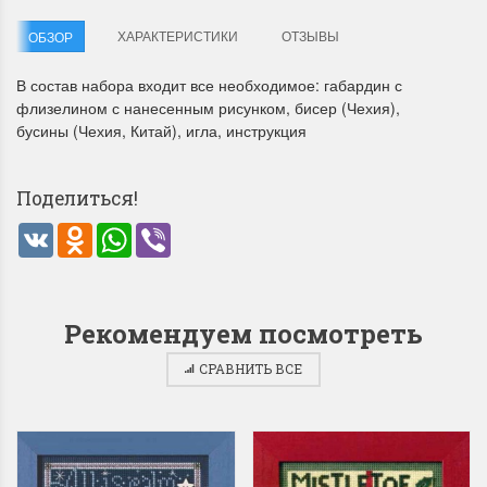
ХАРАКТЕРИСТИКИ
ОТЗЫВЫ
ОБЗОР
В состав набора входит все необходимое: габардин с
флизелином с нанесенным рисунком, бисер (Чехия),
бусины (Чехия, Китай), игла, инструкция
Летние Скидки
Раритеты Дим. 
Поделиться!
!! СКИДКА 20% ‼️ с 1 до 3 июня в
На сайте пополнение н
VK
Odnoklassniki
WhatsApp
Viber
честь первого летнего дня
Dimensions американско
Чудетство...
Спешите купить...
ПОДРОБНЕЕ
ПОДРОБНЕЕ
Рекомендуем посмотреть
Анастасия Туманова
Анастасия Туманова
СРАВНИТЬ ВСЕ
1 июня 2024 11:29
22 мая 2024 13:01