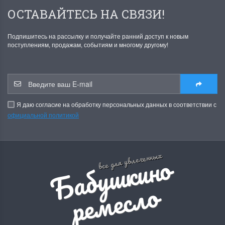
ОСТАВАЙТЕСЬ НА СВЯЗИ!
Подпишитесь на рассылку и получайте ранний доступ к новым
поступлениям, продажам, событиям и многому другому!
Я даю согласие на обработку персональных данных в соответствии с
официальной политикой
Б
а
б
у
ш
к
и
н
о
р
е
м
е
с
л
все для увлеченных
о