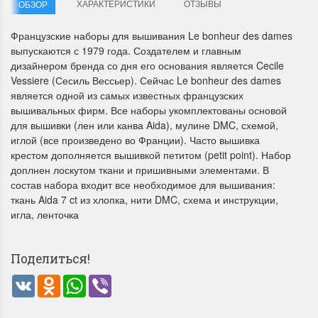
ХАРАКТЕРИСТИКИ
ОТЗЫВЫ
ОБЗОР
Французские наборы для вышивания Le bonheur des dames
выпускаются с 1979 года. Создателем и главным
дизайнером бренда со дня его основания является Cecile
Vessiere (Сесиль Вессьер). Сейчас Le bonheur des dames
Dimensions 35231
Dimensio
является одной из самых известных французских
Willow Swan
13648USA 
вышивальных фирм. Все наборы укомплектованы основой
(Ива-лебедь)
Bear and C
для вышивки (лен или канва Aida), мулине DMC, схемой,
(Белый м
иглой (все произведено во Франции). Часто вышивка
с
крестом дополняется вышивкой петитом (petit point). Набор
Хороший набор
медвежат
доплнен лоскутом ткани и пришивными элементами. В
Отличный набор, канва,
состав набора входит все необходимое для вышивания:
нитки и схема, всё в
отличном состоянии.
ткань Aida 7 ct из хлопка, нити DMC, схема и инструкции,
Красивый на
игла, ленточка
Ларина Евгения
Очень красивый 
1 апреля 2026 14:55
раритетный сюж
комплектация хо
Поделиться!
Ларина Евген
VK
Odnoklassniki
WhatsApp
Viber
1 апреля 2026 1