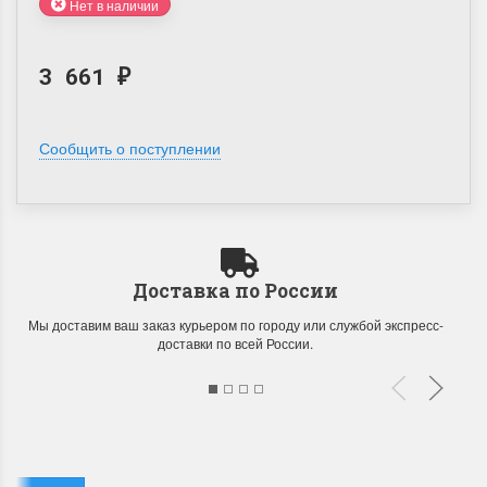
Нет в наличии
3 661
₽
Сообщить о поступлении
Летние Скидки
Раритеты Дим. 
!! СКИДКА 20% ‼️ с 1 до 3 июня в
На сайте пополнение н
честь первого летнего дня
Dimensions американско
Чудетство...
Спешите купить...
Доставка по России
ПОДРОБНЕЕ
ПОДРОБНЕЕ
Мы доставим ваш заказ курьером по городу или службой экспресс-
доставки по всей России.
Анастасия Туманова
Анастасия Туманова
1 июня 2024 11:29
22 мая 2024 13:01