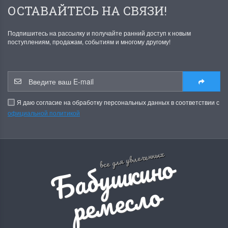
ОСТАВАЙТЕСЬ НА СВЯЗИ!
Подпишитесь на рассылку и получайте ранний доступ к новым
поступлениям, продажам, событиям и многому другому!
Я даю согласие на обработку персональных данных в соответствии с
официальной политикой
Б
а
б
у
ш
к
и
н
о
р
е
м
е
с
л
все для увлеченных
о