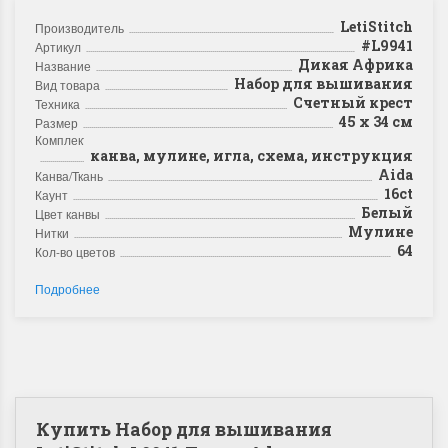
LetiStitch
Производитель
#L9941
Артикул
Дикая Африка
Название
Набор для вышивания
Вид товара
Счетный крест
Техника
45 x 34 см
Размер
Комплектация
канва, мулине, игла, схема, инструкция
Aida
Канва/Ткань
16ct
Каунт
Белый
Цвет канвы
Мулине
Нитки
64
Кол-во цветов
Подробнее
Купить Набор для вышивания