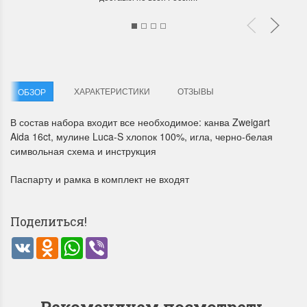
ХАРАКТЕРИСТИКИ
ОТЗЫВЫ
ОБЗОР
Летние Скидки
Раритеты Дим. 
В состав набора входит все необходимое: канва Zweigart
Aida 16ct, мулине Luca-S хлопок 100%, игла, черно-белая
!! СКИДКА 20% ‼️ с 1 до 3 июня в
На сайте пополнение н
символьная схема и инструкция
честь первого летнего дня
Dimensions американско
Чудетство...
Спешите купить...
Паспарту и рамка в комплект не входят
ПОДРОБНЕЕ
ПОДРОБНЕЕ
Поделиться!
Анастасия Туманова
Анастасия Туманова
1 июня 2024 11:29
22 мая 2024 13:01
VK
Odnoklassniki
WhatsApp
Viber
Рекомендуем посмотреть