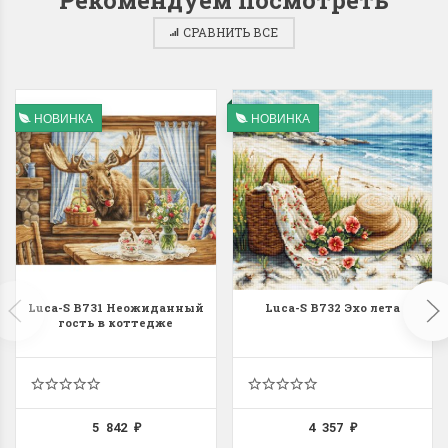
СРАВНИТЬ ВСЕ
Dimensions 35231
Dimensio
НОВИНКА
НОВИНКА
Willow Swan
13648USA 
(Ива-лебедь)
Bear and C
(Белый м
с
Хороший набор
медвежат
Отличный набор, канва,
нитки и схема, всё в
отличном состоянии.
Красивый на
Ларина Евгения
Luca-S B731 Неожиданный
Luca-S B732 Эхо лета
Очень красивый 
гость в коттедже
1 апреля 2026 14:55
раритетный сюж
комплектация хо
Ларина Евген
1 апреля 2026 1
5 842
4 357
₽
₽